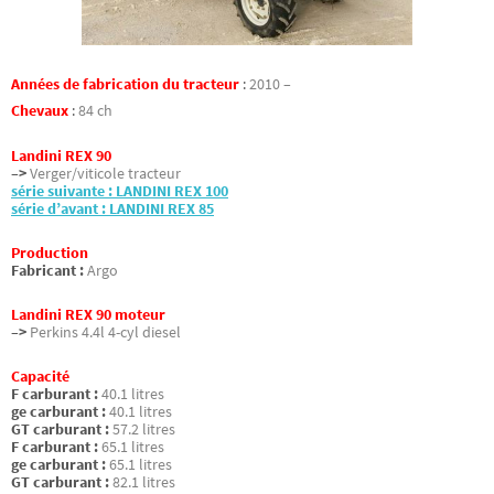
Années de fabrication du tracteur
:
2010 –
Chevaux
:
84 ch
Landini REX 90
–>
Verger/viticole tracteur
série suivante : LANDINI REX 100
série d’avant : LANDINI REX 85
Production
Fabricant :
Argo
Landini REX 90 moteur
–>
Perkins 4.4l 4-cyl diesel
Capacité
F carburant :
40.1 litres
ge carburant :
40.1 litres
GT carburant :
57.2 litres
F carburant :
65.1 litres
ge carburant :
65.1 litres
GT carburant :
82.1 litres