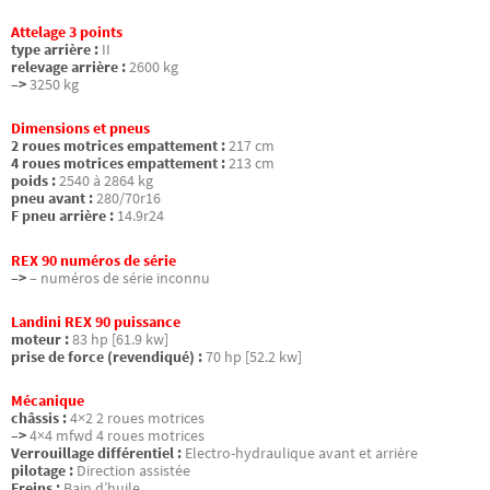
Attelage 3 points
type arrière :
II
relevage arrière :
2600 kg
–>
3250 kg
Dimensions et pneus
2 roues motrices empattement :
217 cm
4 roues motrices empattement :
213 cm
poids :
2540 à 2864 kg
pneu avant :
280/70r16
F pneu arrière :
14.9r24
REX 90 numéros de série
–>
– numéros de série inconnu
Landini REX 90 puissance
moteur :
83 hp [61.9 kw]
prise de force (revendiqué) :
70 hp [52.2 kw]
Mécanique
châssis :
4×2 2 roues motrices
–>
4×4 mfwd 4 roues motrices
Verrouillage différentiel :
Electro-hydraulique avant et arrière
pilotage :
Direction assistée
Freins :
Bain d’huile