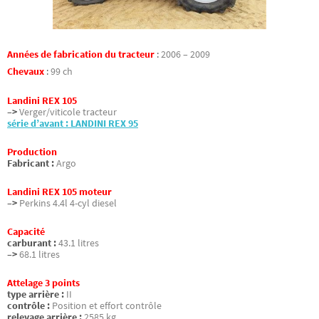
Années de fabrication du tracteur
:
2006 – 2009
Chevaux
:
99 ch
Landini REX 105
–>
Verger/viticole tracteur
série d’avant : LANDINI REX 95
Production
Fabricant :
Argo
Landini REX 105 moteur
–>
Perkins 4.4l 4-cyl diesel
Capacité
carburant :
43.1 litres
–>
68.1 litres
Attelage 3 points
type arrière :
II
contrôle :
Position et effort contrôle
relevage arrière :
2585 kg