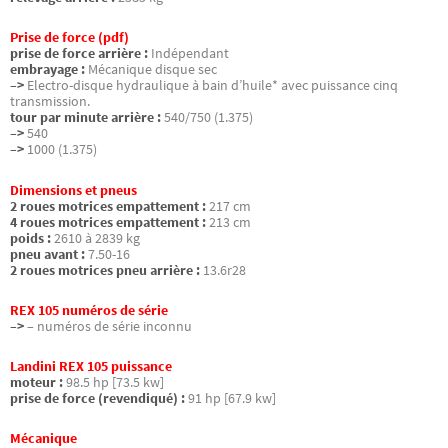
Prise de force (pdf)
prise de force arrière :
Indépendant
embrayage :
Mécanique disque sec
–>
Electro-disque hydraulique à bain d’huile* avec puissance cinq
transmission.
tour par minute arrière :
540/750 (1.375)
–>
540
–>
1000 (1.375)
Dimensions et pneus
2 roues motrices empattement :
217 cm
4 roues motrices empattement :
213 cm
poids :
2610 à 2839 kg
pneu avant :
7.50-16
2 roues motrices pneu arrière :
13.6r28
REX 105 numéros de série
–>
– numéros de série inconnu
Landini REX 105 puissance
moteur :
98.5 hp [73.5 kw]
prise de force (revendiqué) :
91 hp [67.9 kw]
Mécanique