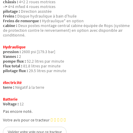
châssis :
4×2 2 roues motrices
–>
4×4 mfwd 4 roues motrices
pilotage :
Direction assistée
Freins :
Disque hydraulique à bain d’huile
Freins de remorque :
Hydraulique* en option
cabine :
Deux postes montage central cabine équipée de Rops (système
de protection contre le renversement) en option avec disponible air
conditionné.
Hydraulique
pression :
2600 psi [179.3 bar]
Vannes :
2
pompe flux :
52.2 litres par minute
Flux total :
81.8 litres par minute
pilotage flux :
29.5 litres par minute
électricité
terre :
Négatif à la terre
Batterie
Voltage :
12
Pas encore noté.
Votre avis pour ce tracteur