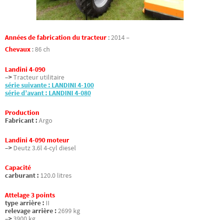
Années de fabrication du tracteur
:
2014 –
Chevaux
:
86 ch
Landini 4-090
–>
Tracteur utilitaire
série suivante : LANDINI 4-100
série d’avant : LANDINI 4-080
Production
Fabricant :
Argo
Landini 4-090 moteur
–>
Deutz 3.6l 4-cyl diesel
Capacité
carburant :
120.0 litres
Attelage 3 points
type arrière :
II
relevage arrière :
2699 kg
–>
3900 kg