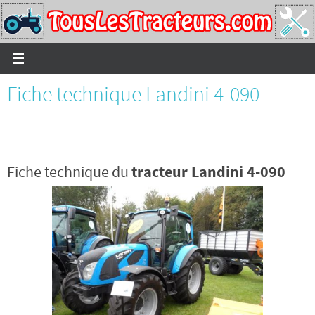
Passer
vers
le
contenu
Fiche technique Landini 4-090
Fiche technique du
tracteur Landini 4-090