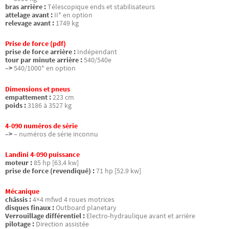
bras arrière :
Télescopique ends et stabilisateurs
attelage avant :
II* en option
relevage avant :
1749 kg
Prise de force (pdf)
prise de force arrière :
Indépendant
tour par minute arrière :
540/540e
–>
540/1000* en option
Dimensions et pneus
empattement :
223 cm
poids :
3186 à 3527 kg
4-090 numéros de série
–>
– numéros de série inconnu
Landini 4-090 puissance
moteur :
85 hp [63.4 kw]
prise de force (revendiqué) :
71 hp [52.9 kw]
Mécanique
châssis :
4×4 mfwd 4 roues motrices
disques finaux :
Outboard planetary
Verrouillage différentiel :
Electro-hydraulique avant et arrière
pilotage :
Direction assistée