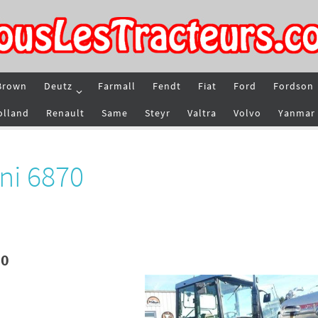
Brown
Deutz
Farmall
Fendt
Fiat
Ford
Fordson
olland
Renault
Same
Steyr
Valtra
Volvo
Yanmar
ni 6870
70