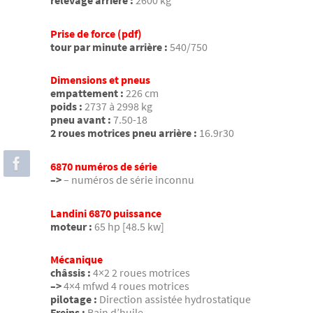
relevage arrière :
2600 kg
Prise de force (pdf)
tour par minute arrière :
540/750
Dimensions et pneus
empattement :
226 cm
poids :
2737 à 2998 kg
pneu avant :
7.50-18
2 roues motrices pneu arrière :
16.9r30
6870 numéros de série
–>
– numéros de série inconnu
Landini 6870 puissance
moteur :
65 hp [48.5 kw]
Mécanique
châssis :
4×2 2 roues motrices
–>
4×4 mfwd 4 roues motrices
pilotage :
Direction assistée hydrostatique
Freins :
Bain d’huile