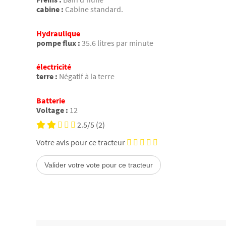
cabine :
Cabine standard.
Hydraulique
pompe flux :
35.6 litres par minute
électricité
terre :
Négatif à la terre
Batterie
Voltage :
12
2.5/5
(2)
Votre avis pour ce tracteur