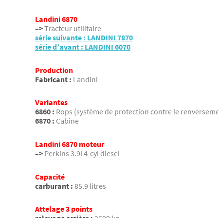
Landini 6870
–>
Tracteur utilitaire
série suivante : LANDINI 7870
série d’avant : LANDINI 6070
Production
Fabricant :
Landini
Variantes
6860 :
Rops (système de protection contre le renversem
6870 :
Cabine
Landini 6870 moteur
–>
Perkins 3.9l 4-cyl diesel
Capacité
carburant :
85.9 litres
Attelage 3 points