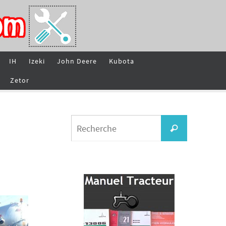
IH
Izeki
John Deere
Kubota
Zetor
Search
Recherche
for: