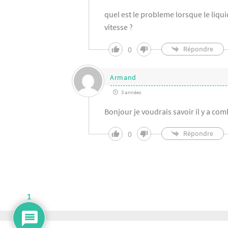
quel est le probleme lorsque le liquid
vitesse ?
0
Répondre
Armand
3 années
Bonjour je voudrais savoir il y a com
0
Répondre
1