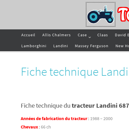
Passer
vers
le
contenu
Passer
Accueil
Allis Chalmers
Case
Claas
David 
vers
le
contenu
Lamborghini
Landini
Massey Ferguson
New H
Fiche technique Landi
Fiche technique du
tracteur Landini 68
Années de fabrication du tracteur
:
1988 – 2000
Chevaux
:
66 ch