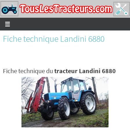
Passer
vers
le
contenu
Fiche technique Landini 6880
Fiche technique du
tracteur Landini 6880