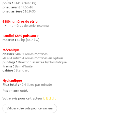
poids :
3141 à 3440 kg
pneu avant :
7.50-16
pneu arrière :
16.9r30
6880 numéros de série
–>
– numéros de série inconnu
Landini 6880 puissance
moteur :
62 hp [46.2 kw]
Mécanique
châssis :
4×2 2 roues motrices
–>
4×4 mfwd 4 roues motrices en option
pilotage :
Direction assistée hydrostatique
Freins :
Bain d’huile
cabine :
Standard
Hydraulique
Flux total :
42.4 litres par minute
Pas encore noté.
Votre avis pour ce tracteur