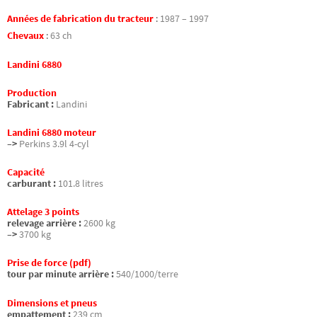
Années de fabrication du tracteur
:
1987 – 1997
Chevaux
:
63 ch
Landini 6880
Production
Fabricant :
Landini
Landini 6880 moteur
–>
Perkins 3.9l 4-cyl
Capacité
carburant :
101.8 litres
Attelage 3 points
relevage arrière :
2600 kg
–>
3700 kg
Prise de force (pdf)
tour par minute arrière :
540/1000/terre
Dimensions et pneus
empattement :
239 cm