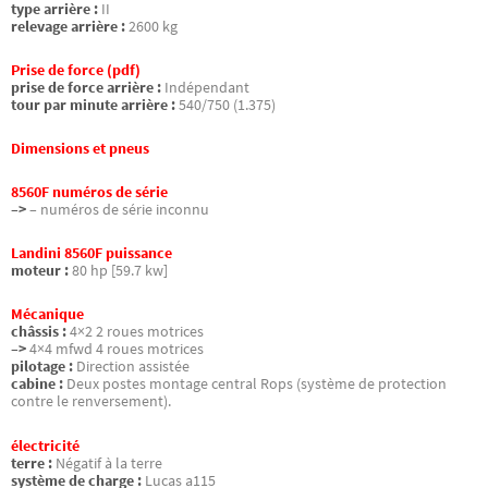
type arrière :
II
relevage arrière :
2600 kg
Prise de force (pdf)
prise de force arrière :
Indépendant
tour par minute arrière :
540/750 (1.375)
Dimensions et pneus
8560F numéros de série
–>
– numéros de série inconnu
Landini 8560F puissance
moteur :
80 hp [59.7 kw]
Mécanique
châssis :
4×2 2 roues motrices
–>
4×4 mfwd 4 roues motrices
pilotage :
Direction assistée
cabine :
Deux postes montage central Rops (système de protection
contre le renversement).
électricité
terre :
Négatif à la terre
système de charge :
Lucas a115