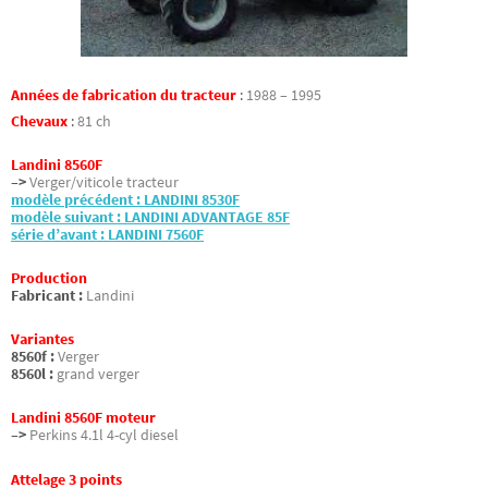
Années de fabrication du tracteur
:
1988 – 1995
Chevaux
:
81 ch
Landini 8560F
–>
Verger/viticole tracteur
modèle précédent : LANDINI 8530F
modèle suivant : LANDINI ADVANTAGE 85F
série d’avant : LANDINI 7560F
Production
Fabricant :
Landini
Variantes
8560f :
Verger
8560l :
grand verger
Landini 8560F moteur
–>
Perkins 4.1l 4-cyl diesel
Attelage 3 points