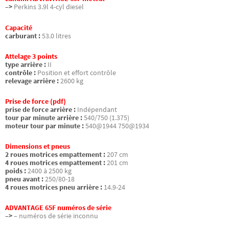
–>
Perkins 3.9l 4-cyl diesel
Capacité
carburant :
53.0 litres
Attelage 3 points
type arrière :
II
contrôle :
Position et effort contrôle
relevage arrière :
2600 kg
Prise de force (pdf)
prise de force arrière :
Indépendant
tour par minute arrière :
540/750 (1.375)
moteur tour par minute :
540@1944 750@1934
Dimensions et pneus
2 roues motrices empattement :
207 cm
4 roues motrices empattement :
201 cm
poids :
2400 à 2500 kg
pneu avant :
250/80-18
4 roues motrices pneu arrière :
14.9-24
ADVANTAGE 65F numéros de série
–>
– numéros de série inconnu