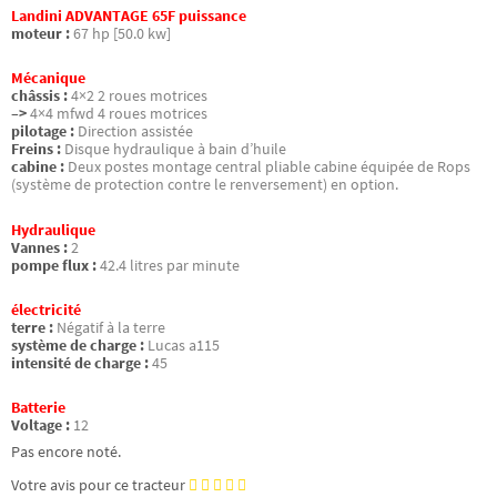
Landini ADVANTAGE 65F puissance
moteur :
67 hp [50.0 kw]
Mécanique
châssis :
4×2 2 roues motrices
–>
4×4 mfwd 4 roues motrices
pilotage :
Direction assistée
Freins :
Disque hydraulique à bain d’huile
cabine :
Deux postes montage central pliable cabine équipée de Rops
(système de protection contre le renversement) en option.
Hydraulique
Vannes :
2
pompe flux :
42.4 litres par minute
électricité
terre :
Négatif à la terre
système de charge :
Lucas a115
intensité de charge :
45
Batterie
Voltage :
12
Pas encore noté.
Votre avis pour ce tracteur