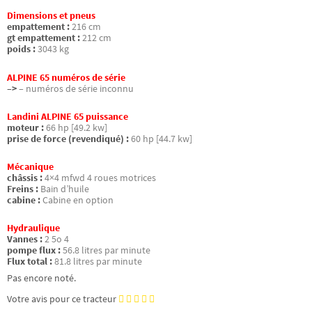
Dimensions et pneus
empattement :
216 cm
gt empattement :
212 cm
poids :
3043 kg
ALPINE 65 numéros de série
–>
– numéros de série inconnu
Landini ALPINE 65 puissance
moteur :
66 hp [49.2 kw]
prise de force (revendiqué) :
60 hp [44.7 kw]
Mécanique
châssis :
4×4 mfwd 4 roues motrices
Freins :
Bain d’huile
cabine :
Cabine en option
Hydraulique
Vannes :
2 5o 4
pompe flux :
56.8 litres par minute
Flux total :
81.8 litres par minute
Pas encore noté.
Votre avis pour ce tracteur