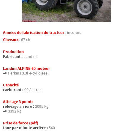
Années de fabrication du tracteur
:
inconnu
Chevaux
:
67 ch
Production
Fabricant :
Landini
Landini ALPINE 65 moteur
–>
Perkins 3.3l 4-cyl diesel
Capacité
carburant :
90.8 litres
Attelage 3 points
relevage arrière :
2095 kg
–>
3392 kg
Prise de force (pdf)
tour par minute arrière :
540