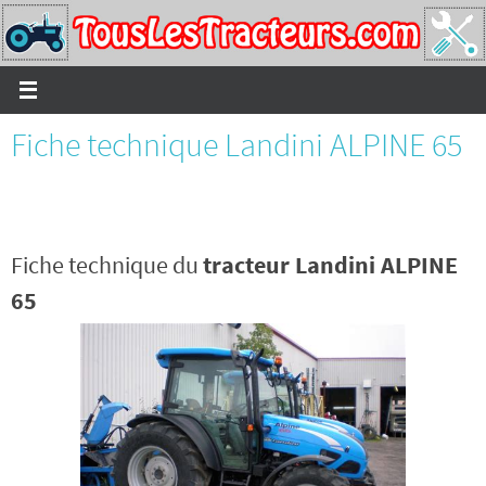
Passer
vers
le
contenu
Fiche technique Landini ALPINE 65
Fiche technique du
tracteur Landini ALPINE
65