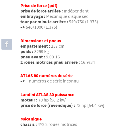
Prise de force (pdf)
prise de force arrière :
Indépendant
embrayage :
Mécanique disque sec
tour par minute arrière :
540/750 (1.375)
–>
540/1000 (1.375)
Dimensions et pneus
empattement :
237 cm
poids :
3299 kg
pneu avant :
9.00-16
2 roues motrices pneu arrière :
16.9r34
ATLAS 80 numéros de série
–>
– numéros de série inconnu
Landini ATLAS 80 puissance
moteur :
78 hp [58.2 kw]
prise de force (revendiqué) :
73 hp [54.4 kw]
Mécanique
châssis :
4×2 2 roues motrices