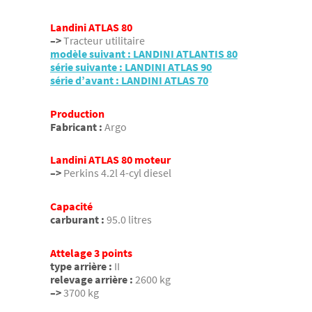
Landini ATLAS 80
–>
Tracteur utilitaire
modèle suivant : LANDINI ATLANTIS 80
série suivante : LANDINI ATLAS 90
série d’avant : LANDINI ATLAS 70
Production
Fabricant :
Argo
Landini ATLAS 80 moteur
–>
Perkins 4.2l 4-cyl diesel
Capacité
carburant :
95.0 litres
Attelage 3 points
type arrière :
II
relevage arrière :
2600 kg
–>
3700 kg