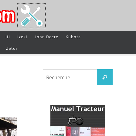
IH
Izeki
John Deere
Kubota
Zetor
Search
Recherche
for: