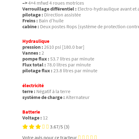
–>
4×4 mfwd 4 roues motrices
Verrouillage différentiel :
Electro-hydraulique avant et 
pilotage :
Direction assistée
Freins :
Bain d’huile
cabine :
Deux postes Rops (système de protection contr
Hydraulique
pression :
2610 psi [180.0 bar]
Vannes :
2
pompe flux :
53.7 litres par minute
Flux total :
78.0 litres par minute
pilotage flux :
23.8 litres par minute
électricité
terre :
Négatif à la terre
système de charge :
Alternateur
Batterie
Voltage :
12
3.67/5
(3)
Votre avis pour ce tracteur