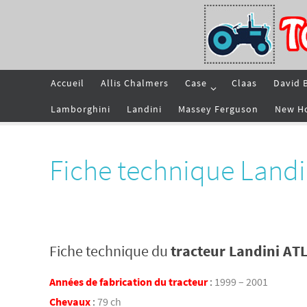
Passer
vers
le
contenu
Passer
Accueil
Allis Chalmers
Case
Claas
David 
vers
le
contenu
Lamborghini
Landini
Massey Ferguson
New H
Fiche technique Landi
Fiche technique du
tracteur Landini AT
Années de fabrication du tracteur
:
1999 – 2001
Chevaux
:
79 ch