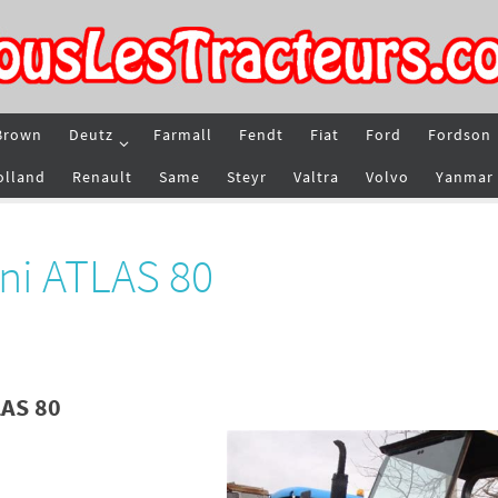
Brown
Deutz
Farmall
Fendt
Fiat
Ford
Fordson
olland
Renault
Same
Steyr
Valtra
Volvo
Yanmar
ni ATLAS 80
LAS 80