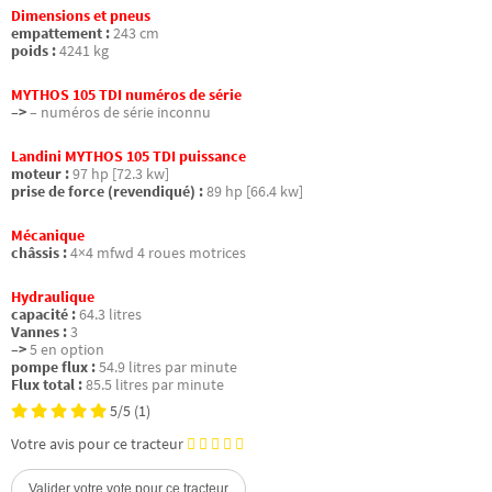
Dimensions et pneus
empattement :
243 cm
poids :
4241 kg
MYTHOS 105 TDI numéros de série
–>
– numéros de série inconnu
Landini MYTHOS 105 TDI puissance
moteur :
97 hp [72.3 kw]
prise de force (revendiqué) :
89 hp [66.4 kw]
Mécanique
châssis :
4×4 mfwd 4 roues motrices
Hydraulique
capacité :
64.3 litres
Vannes :
3
–>
5 en option
pompe flux :
54.9 litres par minute
Flux total :
85.5 litres par minute
5/5
(1)
Votre avis pour ce tracteur