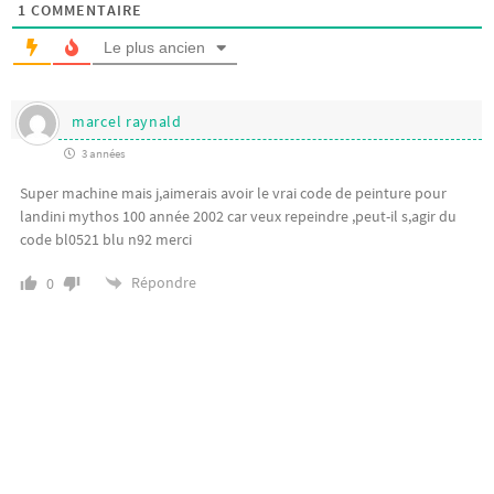
1
COMMENTAIRE
Le plus ancien
marcel raynald
3 années
Super machine mais j,aimerais avoir le vrai code de peinture pour
landini mythos 100 année 2002 car veux repeindre ,peut-il s,agir du
code bl0521 blu n92 merci
Répondre
0