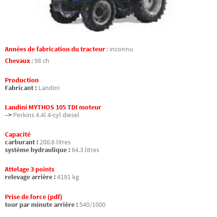
Années de fabrication du tracteur
:
inconnu
Chevaux
:
98 ch
Production
Fabricant :
Landini
Landini MYTHOS 105 TDI moteur
–>
Perkins 4.4l 4-cyl diesel
Capacité
carburant :
200.6 litres
système hydraulique :
64.3 litres
Attelage 3 points
relevage arrière :
4191 kg
Prise de force (pdf)
tour par minute arrière :
540/1000