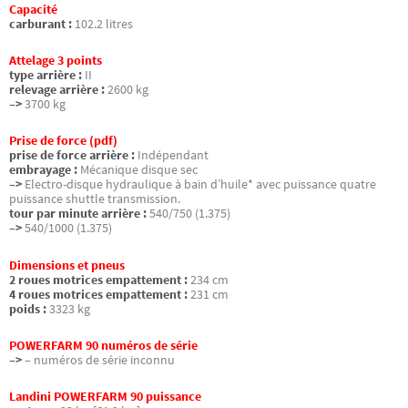
Capacité
carburant :
102.2 litres
Attelage 3 points
type arrière :
II
relevage arrière :
2600 kg
–>
3700 kg
Prise de force (pdf)
prise de force arrière :
Indépendant
embrayage :
Mécanique disque sec
–>
Electro-disque hydraulique à bain d’huile* avec puissance quatre
puissance shuttle transmission.
tour par minute arrière :
540/750 (1.375)
–>
540/1000 (1.375)
Dimensions et pneus
2 roues motrices empattement :
234 cm
4 roues motrices empattement :
231 cm
poids :
3323 kg
POWERFARM 90 numéros de série
–>
– numéros de série inconnu
Landini POWERFARM 90 puissance