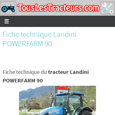
Passer
vers
le
contenu
Fiche technique Landini
POWERFARM 90
Fiche technique du
tracteur Landini
POWERFARM 90