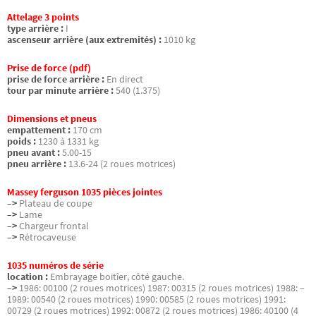
Attelage 3 points
type arrière :
I
ascenseur arrière (aux extremités) :
1010 kg
Prise de force (pdf)
prise de force arrière :
En direct
tour par minute arrière :
540 (1.375)
Dimensions et pneus
empattement :
170 cm
poids :
1230 à 1331 kg
pneu avant :
5.00-15
pneu arrière :
13.6-24 (2 roues motrices)
Massey ferguson 1035 pièces jointes
–>
Plateau de coupe
–>
Lame
–>
Chargeur frontal
–>
Rétrocaveuse
1035 numéros de série
location :
Embrayage boitîer, côté gauche.
–>
1986: 00100 (2 roues motrices) 1987: 00315 (2 roues motrices) 1988: –
1989: 00540 (2 roues motrices) 1990: 00585 (2 roues motrices) 1991:
00729 (2 roues motrices) 1992: 00872 (2 roues motrices) 1986: 40100 (4