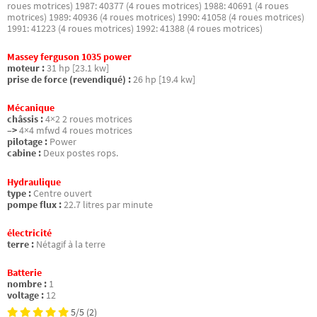
roues motrices) 1987: 40377 (4 roues motrices) 1988: 40691 (4 roues
motrices) 1989: 40936 (4 roues motrices) 1990: 41058 (4 roues motrices)
1991: 41223 (4 roues motrices) 1992: 41388 (4 roues motrices)
Massey ferguson 1035 power
moteur :
31 hp [23.1 kw]
prise de force (revendiqué) :
26 hp [19.4 kw]
Mécanique
châssis :
4×2 2 roues motrices
–>
4×4 mfwd 4 roues motrices
pilotage :
Power
cabine :
Deux postes rops.
Hydraulique
type :
Centre ouvert
pompe flux :
22.7 litres par minute
électricité
terre :
Nétagif à la terre
Batterie
nombre :
1
voltage :
12
5/5
(2)