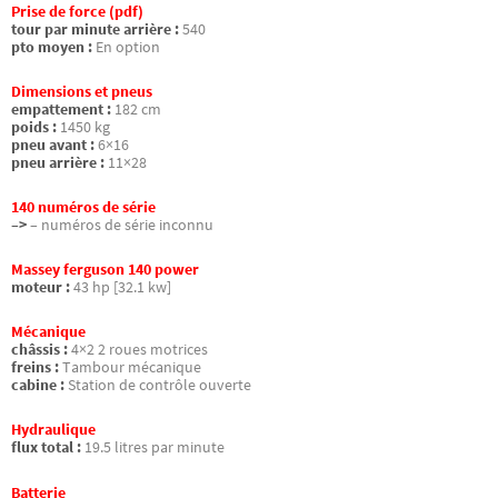
Prise de force (pdf)
tour par minute arrière :
540
pto moyen :
En option
Dimensions et pneus
empattement :
182 cm
poids :
1450 kg
pneu avant :
6×16
pneu arrière :
11×28
140 numéros de série
–>
– numéros de série inconnu
Massey ferguson 140 power
moteur :
43 hp [32.1 kw]
Mécanique
châssis :
4×2 2 roues motrices
freins :
Tambour mécanique
cabine :
Station de contrôle ouverte
Hydraulique
flux total :
19.5 litres par minute
Batterie