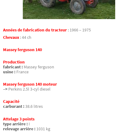
Années de fabrication du tracteur
:
1966 – 1975
Chevaux
:
44 ch
Massey ferguson 140
Production
fabricant :
Massey ferguson
usine :
France
Massey ferguson 140 moteur
–>
Perkins 2.5l 3-cyl diesel
Capacité
carburant :
38.6 litres
Attelage 3 points
type arrière :
I
relevage arrière :
1031 kg