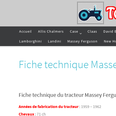
Passer
vers
le
contenu
Passer
Accueil
Allis Chalmers
Case
Claas
David 
vers
le
contenu
Lamborghini
Landini
Massey Ferguson
New H
Fiche technique Mass
Fiche technique du tracteur Massey Ferg
Années de fabrication du tracteur
:
1959 – 1962
Chevaux
:
71 ch