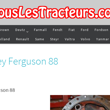
Brown
Deutz
Farmall
Fendt
Fiat
Ford
Fordson
olland
Renault
Same
Steyr
Valtra
Volvo
Yanmar
ey Ferguson 88
uson 88