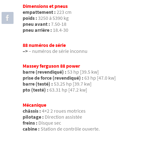
Dimensions et pneus
empattement :
223 cm
poids :
3250 à 5390 kg
pneu avant :
7.50-18
pneu arrière :
18.4-30
88 numéros de série
–>
– numéros de série inconnu
Massey ferguson 88 power
barre (revendiqué) :
53 hp [39.5 kw]
prise de force (revendiqué) :
63 hp [47.0 kw]
barre (testé) :
53.25 hp [39.7 kw]
pto (testé) :
63.31 hp [47.2 kw]
Mécanique
châssis :
4×2 2 roues motrices
pilotage :
Direction assistée
freins :
Disque sec
cabine :
Station de contrôle ouverte.