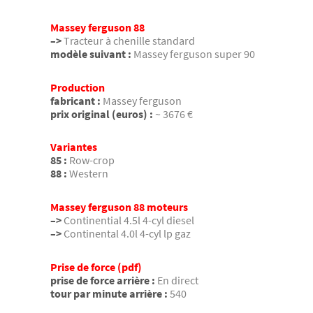
Massey ferguson 88
–>
Tracteur à chenille standard
modèle suivant :
Massey ferguson super 90
Production
fabricant :
Massey ferguson
prix original (euros) :
~ 3676 €
Variantes
85 :
Row-crop
88 :
Western
Massey ferguson 88 moteurs
–>
Continential 4.5l 4-cyl diesel
–>
Continental 4.0l 4-cyl lp gaz
Prise de force (pdf)
prise de force arrière :
En direct
tour par minute arrière :
540