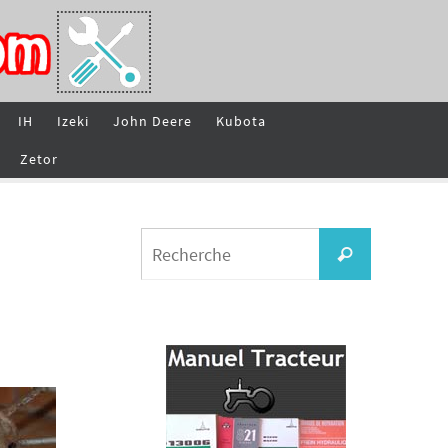
IH
Izeki
John Deere
Kubota
Zetor
Search
Recherche
for: