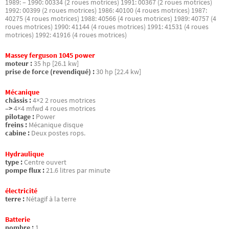
1989: – 1990: 00334 (2 roues motrices) 1991: 00367 (2 roues motrices)
1992: 00399 (2 roues motrices) 1986: 40100 (4 roues motrices) 1987:
40275 (4 roues motrices) 1988: 40566 (4 roues motrices) 1989: 40757 (4
roues motrices) 1990: 41144 (4 roues motrices) 1991: 41531 (4 roues
motrices) 1992: 41916 (4 roues motrices)
Massey ferguson 1045 power
moteur :
35 hp [26.1 kw]
prise de force (revendiqué) :
30 hp [22.4 kw]
Mécanique
châssis :
4×2 2 roues motrices
–>
4×4 mfwd 4 roues motrices
pilotage :
Power
freins :
Mécanique disque
cabine :
Deux postes rops.
Hydraulique
type :
Centre ouvert
pompe flux :
21.6 litres par minute
électricité
terre :
Nétagif à la terre
Batterie
nombre :
1