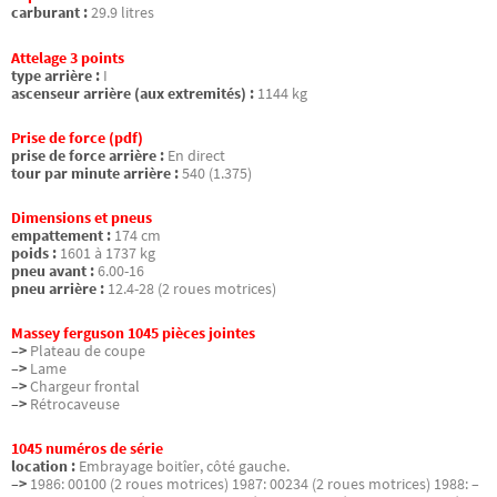
carburant :
29.9 litres
Attelage 3 points
type arrière :
I
ascenseur arrière (aux extremités) :
1144 kg
Prise de force (pdf)
prise de force arrière :
En direct
tour par minute arrière :
540 (1.375)
Dimensions et pneus
empattement :
174 cm
poids :
1601 à 1737 kg
pneu avant :
6.00-16
pneu arrière :
12.4-28 (2 roues motrices)
Massey ferguson 1045 pièces jointes
–>
Plateau de coupe
–>
Lame
–>
Chargeur frontal
–>
Rétrocaveuse
1045 numéros de série
location :
Embrayage boitîer, côté gauche.
–>
1986: 00100 (2 roues motrices) 1987: 00234 (2 roues motrices) 1988: –