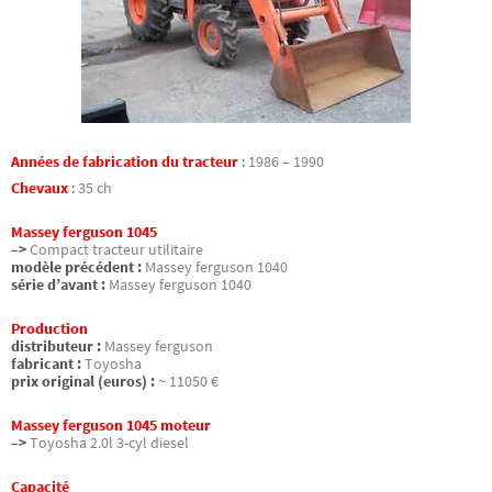
Années de fabrication du tracteur
:
1986 – 1990
Chevaux
:
35 ch
Massey ferguson 1045
–>
Compact tracteur utilitaire
modèle précédent :
Massey ferguson 1040
série d’avant :
Massey ferguson 1040
Production
distributeur :
Massey ferguson
fabricant :
Toyosha
prix original (euros) :
~ 11050 €
Massey ferguson 1045 moteur
–>
Toyosha 2.0l 3-cyl diesel
Capacité