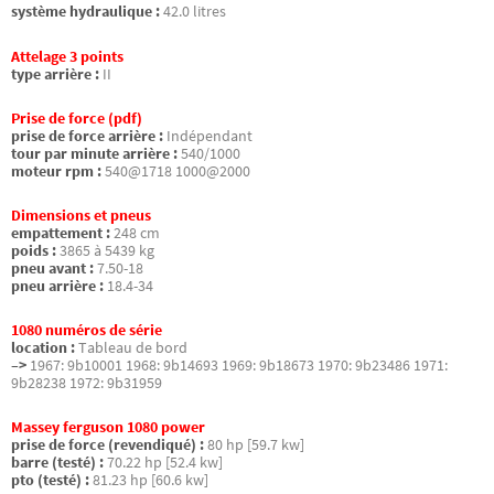
système hydraulique :
42.0 litres
Attelage 3 points
type arrière :
II
Prise de force (pdf)
prise de force arrière :
Indépendant
tour par minute arrière :
540/1000
moteur rpm :
540@1718 1000@2000
Dimensions et pneus
empattement :
248 cm
poids :
3865 à 5439 kg
pneu avant :
7.50-18
pneu arrière :
18.4-34
1080 numéros de série
location :
Tableau de bord
–>
1967: 9b10001 1968: 9b14693 1969: 9b18673 1970: 9b23486 1971:
9b28238 1972: 9b31959
Massey ferguson 1080 power
prise de force (revendiqué) :
80 hp [59.7 kw]
barre (testé) :
70.22 hp [52.4 kw]
pto (testé) :
81.23 hp [60.6 kw]