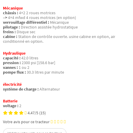
Mécanique
châssis :
4×2 2 roues motrices
–>
4×4 mfwd 4 roues motrices (en option)
verrouillage différentiel :
Mécanique
pilotage :
Direction assistée hydrostatique
freins :
Disque sec
cabine :
Station de contrôle ouverte. usine cabine en option, air
conditionné en option.
Hydraulique
capacité :
42.0 litres
pression :
2300 psi [158.6 bar]
vannes :
1 ou 2
pompe flux :
30.3 litres par minute
électricité
système de charge :
Alternateur
Batterie
voltage :
2
4.47/5
(15)
Votre avis pour ce tracteur