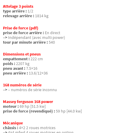
Attelage 3 points
type arrière :
1/2
relevage arrière :
1814 kg
Prise de force (pdf)
prise de force arrière :
En direct
–>
Indépendant (avec multi power)
tour par minute arrière :
540
Dimensions et pneus
empattement :
222 cm
poids :
2207 kg
pneu avant :
7.5×16
pneu arrière :
13.6/12×36
168 numéros de série
–>
– numéros de série inconnu
Massey ferguson 168 power
moteur :
69 hp [51.5 kw]
prise de force (revendiqué) :
59 hp [44.0 kw]
Mécanique
châssis :
4×2 2 roues motrices
–>
4×4 mfwd 4 roues motrices en option