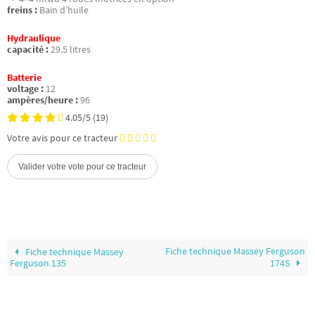
freins :
Bain d’huile
Hydraulique
capacité :
29.5 litres
Batterie
voltage :
12
ampères/heure :
96
4.05/5
(19)
Votre avis pour ce tracteur
Fiche technique Massey Ferguson
Fiche technique Massey
Ferguson 135
174S