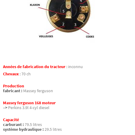
Années de fabrication du tracteur
:
inconnu
Chevaux
:
70 ch
Production
fabricant :
Massey ferguson
Massey ferguson 168 moteur
–>
Perkins 3.9l 4-cyl diesel
Capacité
carburant :
79.5 litres
système hydraulique :
29.5 litres