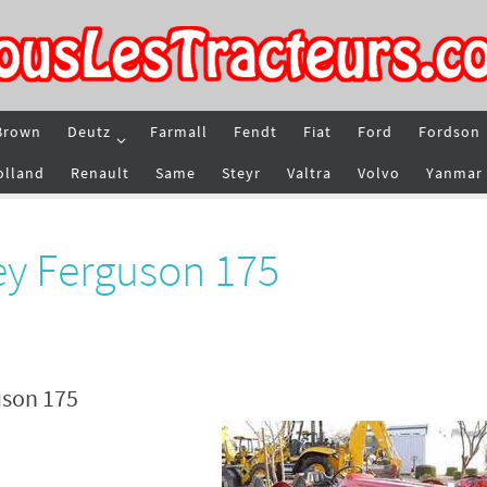
Brown
Deutz
Farmall
Fendt
Fiat
Ford
Fordson
olland
Renault
Same
Steyr
Valtra
Volvo
Yanmar
ey Ferguson 175
uson 175