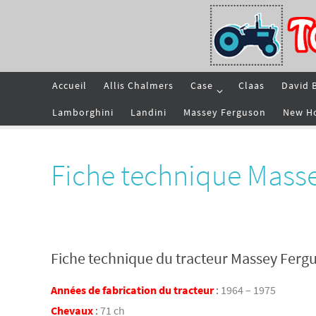
Passer
vers
le
contenu
Passer
Accueil
Allis Chalmers
Case
Claas
David 
vers
le
contenu
Lamborghini
Landini
Massey Ferguson
New H
Fiche technique Mass
Fiche technique du tracteur Massey Ferg
Années de fabrication du tracteur
:
1964 – 1975
Chevaux
:
71 ch