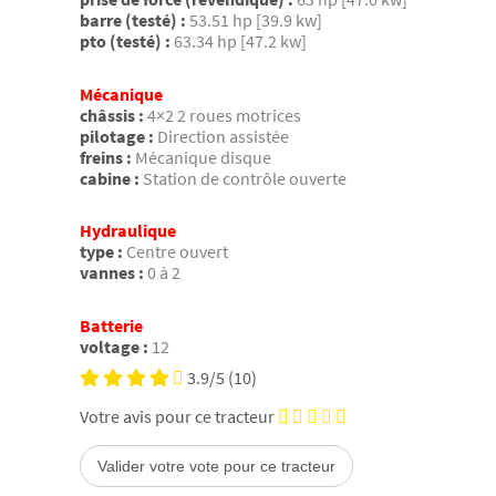
barre (testé) :
53.51 hp [39.9 kw]
pto (testé) :
63.34 hp [47.2 kw]
Mécanique
châssis :
4×2 2 roues motrices
pilotage :
Direction assistée
freins :
Mécanique disque
cabine :
Station de contrôle ouverte
Hydraulique
type :
Centre ouvert
vannes :
0 à 2
Batterie
voltage :
12
3.9/5
(10)
Votre avis pour ce tracteur