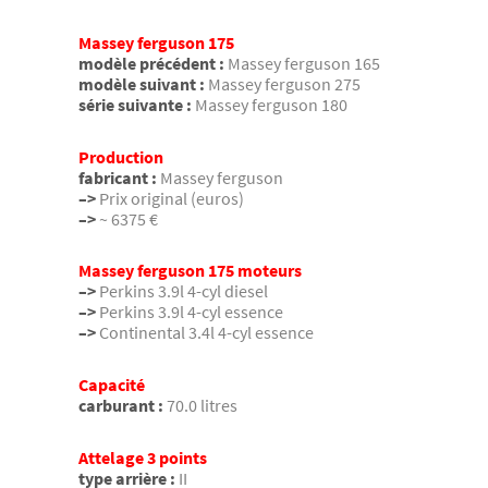
Massey ferguson 175
modèle précédent :
Massey ferguson 165
modèle suivant :
Massey ferguson 275
série suivante :
Massey ferguson 180
Production
fabricant :
Massey ferguson
–>
Prix original (euros)
–>
~ 6375 €
Massey ferguson 175 moteurs
–>
Perkins 3.9l 4-cyl diesel
–>
Perkins 3.9l 4-cyl essence
–>
Continental 3.4l 4-cyl essence
Capacité
carburant :
70.0 litres
Attelage 3 points
type arrière :
II