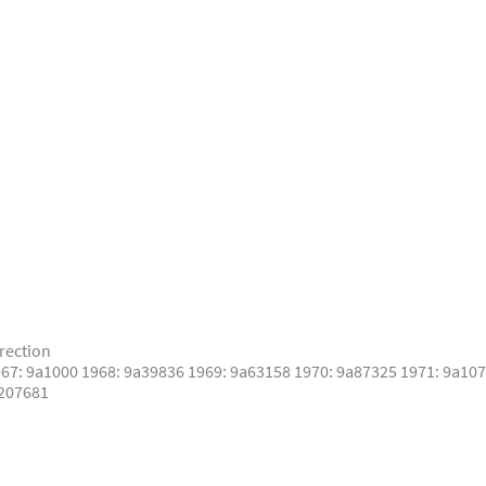
rection
67: 9a1000 1968: 9a39836 1969: 9a63158 1970: 9a87325 1971: 9a10
a207681