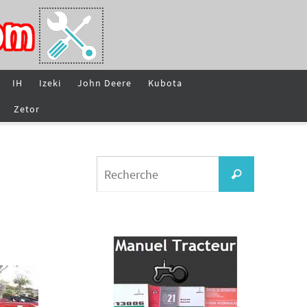
IH
Izeki
John Deere
Kubota
Zetor
Search
Recherche
for: