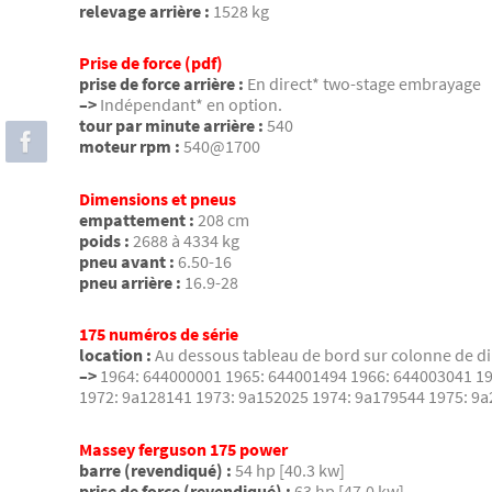
relevage arrière :
1528 kg
Prise de force (pdf)
prise de force arrière :
En direct* two-stage embrayage
–>
Indépendant* en option.
tour par minute arrière :
540
moteur rpm :
540@1700
Dimensions et pneus
empattement :
208 cm
poids :
2688 à 4334 kg
pneu avant :
6.50-16
pneu arrière :
16.9-28
175 numéros de série
location :
Au dessous tableau de bord sur colonne de di
–>
1964: 644000001 1965: 644001494 1966: 644003041 19
1972: 9a128141 1973: 9a152025 1974: 9a179544 1975: 9
Massey ferguson 175 power
barre (revendiqué) :
54 hp [40.3 kw]
prise de force (revendiqué) :
63 hp [47.0 kw]