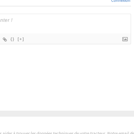
Connexion
{}
[+]
s aider à trouver les données techniques de votre tracteur. Notre email 