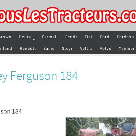
Brown
Deutz
Farmall
Fendt
Fiat
Ford
Fordson
olland
Renault
Same
Steyr
Valtra
Volvo
Yanmar
ey Ferguson 184
uson 184