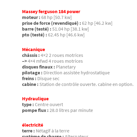
Massey ferguson 184 power
moteur :
68 hp [50.7 kw]
prise de force (revendiqué) :
62 hp [46.2 kw]
barre (testé) :
51.04 hp [38.1 kw]
pto (testé) :
62.45 hp [46.6 kw]
Mécanique
châssis :
4×2 2 roues motrices
–>
4×4 mfwd 4 roues motrices
disques finaux :
Planetary
pilotage :
Direction assistée hydrostatique
freins :
Disque sec
cabine :
Station de contrôle ouverte. cabine en option.
Hydraulique
type :
Centre ouvert
pompe flux :
28.0 litres par minute
électricité
terre :
Nétagif à la terre
système de charge :
Alternateur