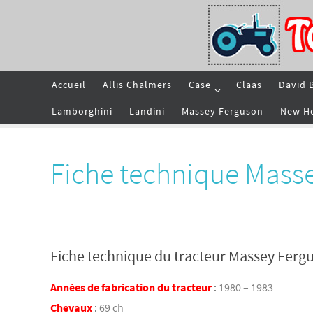
Passer
vers
le
contenu
Passer
Accueil
Allis Chalmers
Case
Claas
David 
vers
le
contenu
Lamborghini
Landini
Massey Ferguson
New H
Fiche technique Mass
Fiche technique du tracteur Massey Ferg
Années de fabrication du tracteur
:
1980 – 1983
Chevaux
:
69 ch