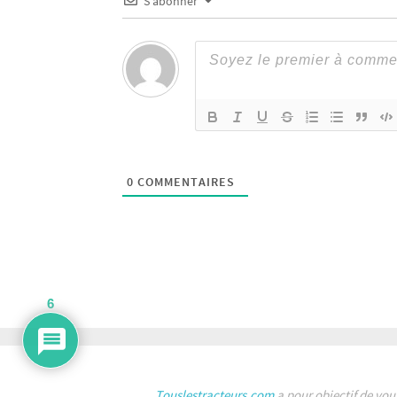
S’abonner
0
COMMENTAIRES
6
Touslestracteurs.com
a pour objectif de vou