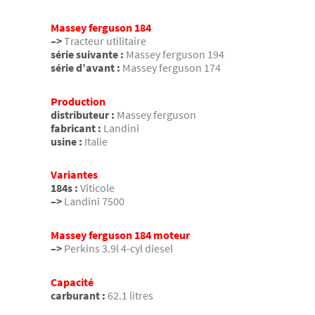
Massey ferguson 184
–>
Tracteur utilitaire
série suivante :
Massey ferguson 194
série d’avant :
Massey ferguson 174
Production
distributeur :
Massey ferguson
fabricant :
Landini
usine :
Italie
Variantes
184s :
Viticole
–>
Landini 7500
Massey ferguson 184 moteur
–>
Perkins 3.9l 4-cyl diesel
Capacité
carburant :
62.1 litres