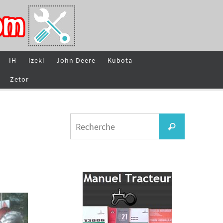
IH
Izeki
John Deere
Kubota
Zetor
Search
Recherche
for: