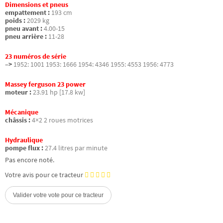
Dimensions et pneus
empattement :
193 cm
poids :
2029 kg
pneu avant :
4.00-15
pneu arrière :
11-28
23 numéros de série
–>
1952: 1001 1953: 1666 1954: 4346 1955: 4553 1956: 4773
Massey ferguson 23 power
moteur :
23.91 hp [17.8 kw]
Mécanique
châssis :
4×2 2 roues motrices
Hydraulique
pompe flux :
27.4 litres par minute
Pas encore noté.
Votre avis pour ce tracteur