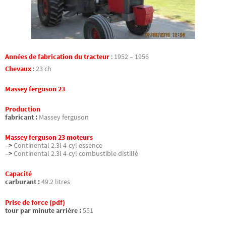
Années de fabrication du tracteur
:
1952 – 1956
Chevaux
:
23 ch
Massey ferguson 23
Production
fabricant :
Massey ferguson
Massey ferguson 23 moteurs
–>
Continental 2.3l 4-cyl essence
–>
Continental 2.3l 4-cyl combustible distillé
Capacité
carburant :
49.2 litres
Prise de force (pdf)
tour par minute arrière :
551