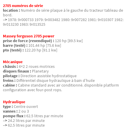
2705 numéros de série
location :
Numéro de série plaque à le gauche du tracteur tableau de
bord.
–>
1978: 9r000733 1979: 9r003482 1980: 9r007282 1981: 9r010307 1982:
9r013230 1983: 9r013525
Massey ferguson 2705 power
prise de force (revendiqué) :
120 hp [89.5 kw]
barre (testé) :
101.44 hp [75.6 kw]
pto (testé) :
122.20 hp [91.1 kw]
Mécanique
châssis :
4×2 2 roues motrices
disques finaux :
Planetary
pilotage :
Direction assistée hydrostatique
freins :
Différentiel disque hydraulique à bain d’huile
cabine :
Cabine standard avec air conditionné. disponible platform
configuration avec four-post rops.
Hydraulique
type :
Centre ouvert
vannes :
2 ou 3
pompe flux :
62.5 litres par minute
–>
24.2 litres par minute
–>
62.5 litres par minute