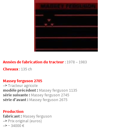
Années de fabrication du tracteur
:
1978 – 1983
Chevaux
:
135 ch
Massey ferguson 2705
–>
Tracteur agricole
modèle précédent :
Massey ferguson 1135
série suivante :
Massey ferguson 2745
série d’avant :
Massey ferguson 2675
Production
fabricant :
Massey ferguson
–>
Prix original (euros)
–>
~ 34000 €