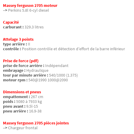
Massey ferguson 2705 moteur
–>
Perkins 5.8l 6-cyl diesel
Capacité
carburant :
329.3 litres
Attelage 3 points
type arrière :
II
contrôle :
Position contrôle et détection d’effort de la barre inférieur
Prise de force (pdf)
prise de force arrière :
Indépendant
embrayage :
Hydraulique
tour par minute arrière :
540/1000 (1.375)
moteur rpm :
540@1990 1000@2090
Dimensions et pneus
empattement :
267 cm
poids :
5080 à 7933 kg
pneu avant :
9.5l-15
pneu arrière :
16.9-38
Massey ferguson 2705 pièces jointes
–>
Chargeur frontal