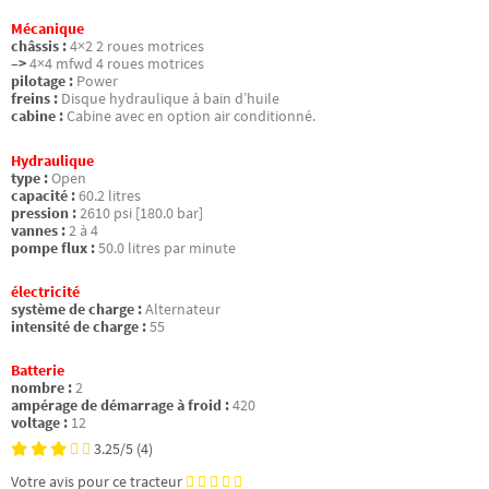
Mécanique
châssis :
4×2 2 roues motrices
–>
4×4 mfwd 4 roues motrices
pilotage :
Power
freins :
Disque hydraulique à bain d’huile
cabine :
Cabine avec en option air conditionné.
Hydraulique
type :
Open
capacité :
60.2 litres
pression :
2610 psi [180.0 bar]
vannes :
2 à 4
pompe flux :
50.0 litres par minute
électricité
système de charge :
Alternateur
intensité de charge :
55
Batterie
nombre :
2
ampérage de démarrage à froid :
420
voltage :
12
3.25/5
(4)
Votre avis pour ce tracteur