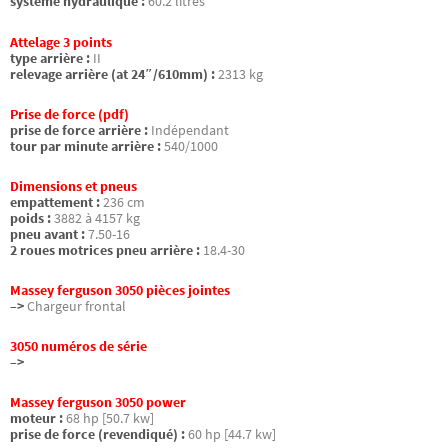
système hydraulique :
60.2 litres
Attelage 3 points
type arrière :
II
relevage arrière (at 24″/610mm) :
2313 kg
Prise de force (pdf)
prise de force arrière :
Indépendant
tour par minute arrière :
540/1000
Dimensions et pneus
empattement :
236 cm
poids :
3882 à 4157 kg
pneu avant :
7.50-16
2 roues motrices pneu arrière :
18.4-30
Massey ferguson 3050 pièces jointes
–>
Chargeur frontal
3050 numéros de série
–>
Massey ferguson 3050 power
moteur :
68 hp [50.7 kw]
prise de force (revendiqué) :
60 hp [44.7 kw]