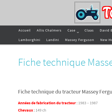
Passer
vers
le
contenu
Passer
Accueil
Allis Chalmers
Case
Claas
David 
vers
le
contenu
Lamborghini
Landini
Massey Ferguson
New H
Fiche technique Mass
Fiche technique du tracteur Massey Ferg
Années de fabrication du tracteur
:
1983 – 1987
Chevaux
:
149 ch