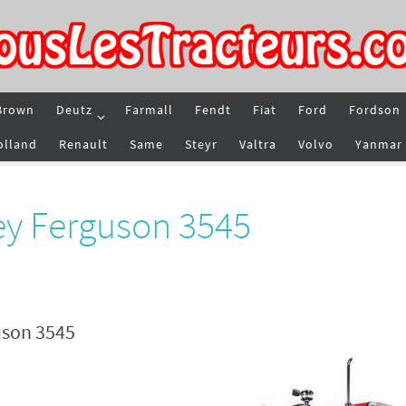
Brown
Deutz
Farmall
Fendt
Fiat
Ford
Fordson
olland
Renault
Same
Steyr
Valtra
Volvo
Yanmar
ey Ferguson 3545
uson 3545