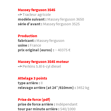
Massey ferguson 3545
–>
Tracteur agricole
modèle suivant :
Massey ferguson 3650
série d’avant :
Massey ferguson 3525
Production
fabricant :
Massey ferguson
usine :
France
prix original (euros) :
~ 40375 €
Massey ferguson 3545 moteur
–>
Perkins 5.8l 6-cyl diesel
Attelage 3 points
type arrière :
II
relevage arrière (at 24″/610mm) :
3452 kg
Prise de force (pdf)
prise de force arrière :
Indépendant
tour par minute arrière :
540/1000