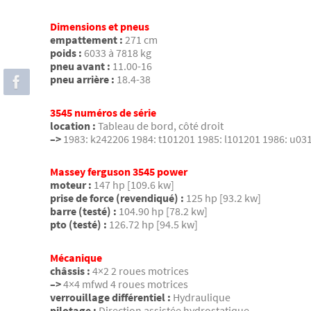
Dimensions et pneus
empattement :
271 cm
poids :
6033 à 7818 kg
pneu avant :
11.00-16
pneu arrière :
18.4-38
3545 numéros de série
location :
Tableau de bord, côté droit
–>
1983: k242206 1984: t101201 1985: l101201 1986: u03
Massey ferguson 3545 power
moteur :
147 hp [109.6 kw]
prise de force (revendiqué) :
125 hp [93.2 kw]
barre (testé) :
104.90 hp [78.2 kw]
pto (testé) :
126.72 hp [94.5 kw]
Mécanique
châssis :
4×2 2 roues motrices
–>
4×4 mfwd 4 roues motrices
verrouillage différentiel :
Hydraulique
pilotage :
Direction assistée hydrostatique