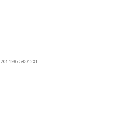
1201 1987: v001201