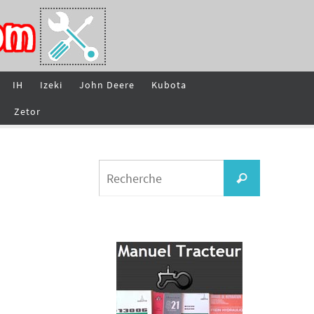
IH
Izeki
John Deere
Kubota
Zetor
Search
Recherche
for: