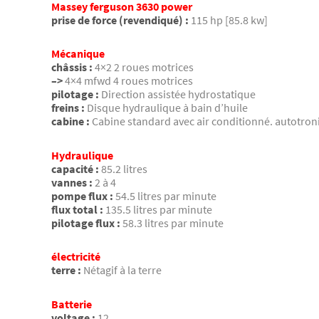
Massey ferguson 3630 power
prise de force (revendiqué) :
115 hp [85.8 kw]
Mécanique
châssis :
4×2 2 roues motrices
–>
4×4 mfwd 4 roues motrices
pilotage :
Direction assistée hydrostatique
freins :
Disque hydraulique à bain d’huile
cabine :
Cabine standard avec air conditionné. autotroni
Hydraulique
capacité :
85.2 litres
vannes :
2 à 4
pompe flux :
54.5 litres par minute
flux total :
135.5 litres par minute
pilotage flux :
58.3 litres par minute
électricité
terre :
Nétagif à la terre
Batterie
voltage :
12