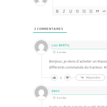
3
COMMENTAIRES
Loïc BERTIL
8 années
Bonjour, je viens d’acheter un Masse
différents commande du tracteur. M
0
Répondre
deon
6 années
Accès au frein à main d’un MF 3630 