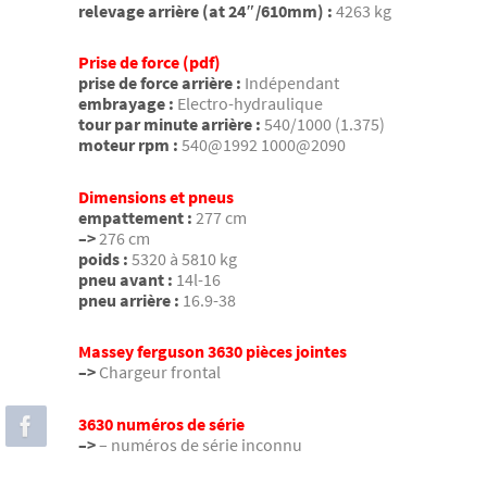
relevage arrière (at 24″/610mm) :
4263 kg
Prise de force (pdf)
prise de force arrière :
Indépendant
embrayage :
Electro-hydraulique
tour par minute arrière :
540/1000 (1.375)
moteur rpm :
540@1992 1000@2090
Dimensions et pneus
empattement :
277 cm
–>
276 cm
poids :
5320 à 5810 kg
pneu avant :
14l-16
pneu arrière :
16.9-38
Massey ferguson 3630 pièces jointes
–>
Chargeur frontal
3630 numéros de série
–>
– numéros de série inconnu