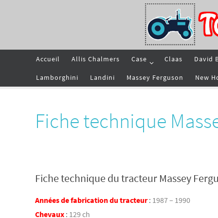
Passer
vers
le
contenu
Passer
Accueil
Allis Chalmers
Case
Claas
David 
vers
le
contenu
Lamborghini
Landini
Massey Ferguson
New H
Fiche technique Mass
Fiche technique du tracteur Massey Ferg
Années de fabrication du tracteur
:
1987 – 1990
Chevaux
:
129 ch