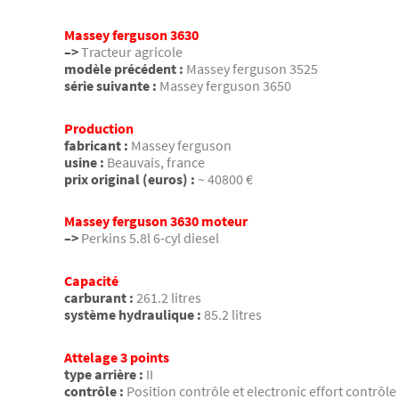
Massey ferguson 3630
–>
Tracteur agricole
modèle précédent :
Massey ferguson 3525
série suivante :
Massey ferguson 3650
Production
fabricant :
Massey ferguson
usine :
Beauvais, france
prix original (euros) :
~ 40800 €
Massey ferguson 3630 moteur
–>
Perkins 5.8l 6-cyl diesel
Capacité
carburant :
261.2 litres
système hydraulique :
85.2 litres
Attelage 3 points
type arrière :
II
contrôle :
Position contrôle et electronic effort contrôle