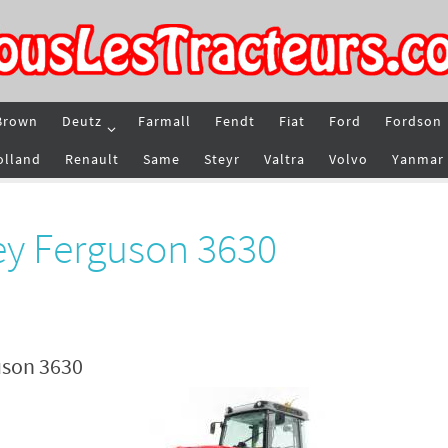
Brown
Deutz
Farmall
Fendt
Fiat
Ford
Fordson
olland
Renault
Same
Steyr
Valtra
Volvo
Yanmar
ey Ferguson 3630
uson 3630