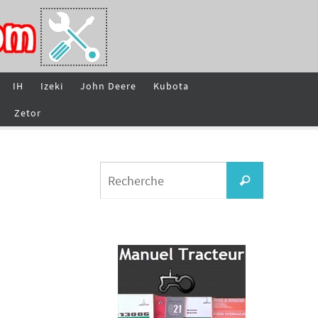
IH
Izeki
John Deere
Kubota
Zetor
Search
Recherche
for: