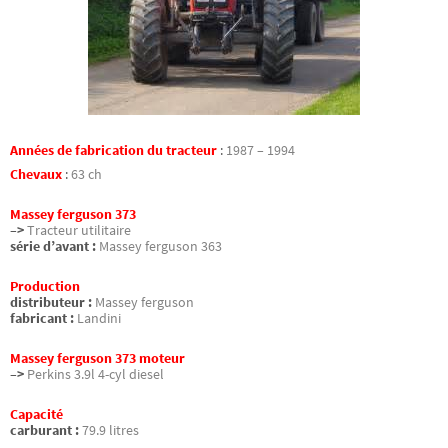
Années de fabrication du tracteur
:
1987 – 1994
Chevaux
:
63 ch
Massey ferguson 373
–>
Tracteur utilitaire
série d’avant :
Massey ferguson 363
Production
distributeur :
Massey ferguson
fabricant :
Landini
Massey ferguson 373 moteur
–>
Perkins 3.9l 4-cyl diesel
Capacité
carburant :
79.9 litres