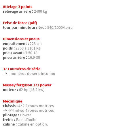
Attelage 3 points
relevage arrière :
2400 kg
Prise de force (pdf)
tour par minute arrière :
540/1000/terre
Dimensions et pneus
empattement :
223 cm
poids :
2860 à 3101 kg
pneu avant :
7.50-18
pneu arrière :
16.9-30
373 numéros de série
–>
– numéros de série inconnu
Massey ferguson 373 power
moteur :
62 hp [46.2 kw]
Mécanique
châssis :
4×2 2 roues motrices
–>
4×4 mfwd 4 roues motrices
pilotage :
Power
freins :
Bain d’huile
cabine :
Cabine en option.