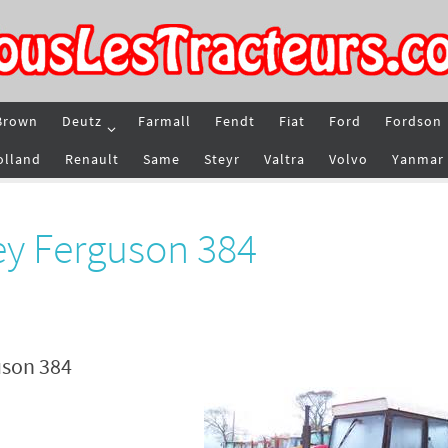
Brown
Deutz
Farmall
Fendt
Fiat
Ford
Fordson
olland
Renault
Same
Steyr
Valtra
Volvo
Yanmar
ey Ferguson 384
uson 384