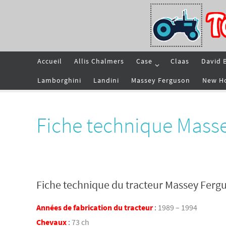
Passer
vers
le
contenu
Passer
Accueil
Allis Chalmers
Case
Claas
David 
vers
le
contenu
Lamborghini
Landini
Massey Ferguson
New H
Fiche technique Mass
Fiche technique du tracteur Massey Ferg
Années de fabrication du tracteur
:
1989 – 1994
Chevaux
:
73 ch