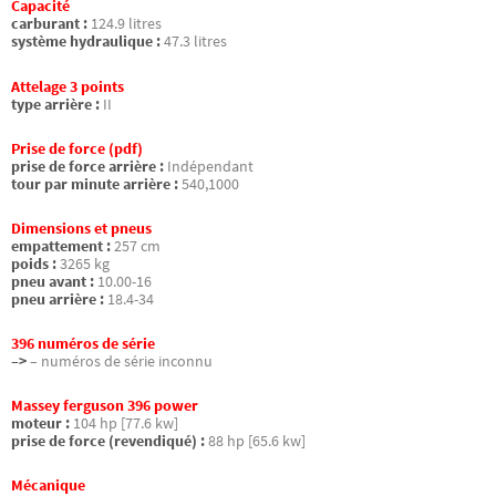
Capacité
carburant :
124.9 litres
système hydraulique :
47.3 litres
Attelage 3 points
type arrière :
II
Prise de force (pdf)
prise de force arrière :
Indépendant
tour par minute arrière :
540,1000
Dimensions et pneus
empattement :
257 cm
poids :
3265 kg
pneu avant :
10.00-16
pneu arrière :
18.4-34
396 numéros de série
–>
– numéros de série inconnu
Massey ferguson 396 power
moteur :
104 hp [77.6 kw]
prise de force (revendiqué) :
88 hp [65.6 kw]
Mécanique