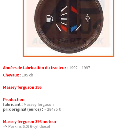
Années de fabrication du tracteur
:
1992 – 1997
Chevaux
:
105 ch
Massey ferguson 396
Production
fabricant :
Massey ferguson
prix original (euros) :
~ 28475 €
Massey ferguson 396 moteur
–>
Perkins 6.0l 6-cyl diesel