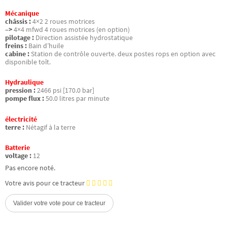
Mécanique
châssis :
4×2 2 roues motrices
–>
4×4 mfwd 4 roues motrices (en option)
pilotage :
Direction assistée hydrostatique
freins :
Bain d’huile
cabine :
Station de contrôle ouverte. deux postes rops en option avec
disponible toît.
Hydraulique
pression :
2466 psi [170.0 bar]
pompe flux :
50.0 litres par minute
électricité
terre :
Nétagif à la terre
Batterie
voltage :
12
Pas encore noté.
Votre avis pour ce tracteur