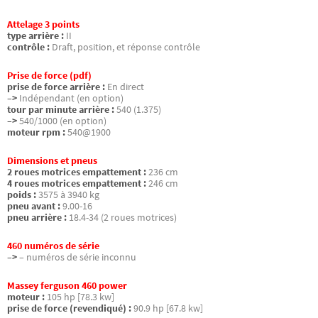
Attelage 3 points
type arrière :
II
contrôle :
Draft, position, et réponse contrôle
Prise de force (pdf)
prise de force arrière :
En direct
–>
Indépendant (en option)
tour par minute arrière :
540 (1.375)
–>
540/1000 (en option)
moteur rpm :
540@1900
Dimensions et pneus
2 roues motrices empattement :
236 cm
4 roues motrices empattement :
246 cm
poids :
3575 à 3940 kg
pneu avant :
9.00-16
pneu arrière :
18.4-34 (2 roues motrices)
460 numéros de série
–>
– numéros de série inconnu
Massey ferguson 460 power
moteur :
105 hp [78.3 kw]
prise de force (revendiqué) :
90.9 hp [67.8 kw]