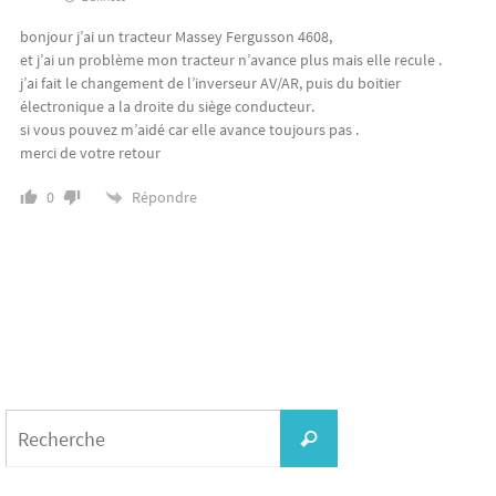
bonjour j’ai un tracteur Massey Fergusson 4608,
et j’ai un problème mon tracteur n’avance plus mais elle recule .
j’ai fait le changement de l’inverseur AV/AR, puis du boitier
électronique a la droite du siège conducteur.
si vous pouvez m’aidé car elle avance toujours pas .
merci de votre retour
Répondre
0
Search
for:
Recherche