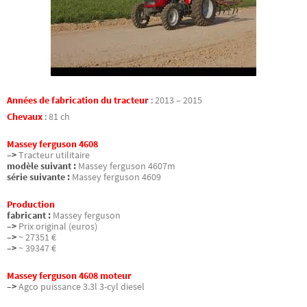
Années de fabrication du tracteur
:
2013 – 2015
Chevaux
:
81 ch
Massey ferguson 4608
–>
Tracteur utilitaire
modèle suivant :
Massey ferguson 4607m
série suivante :
Massey ferguson 4609
Production
fabricant :
Massey ferguson
–>
Prix original (euros)
–>
~ 27351 €
–>
~ 39347 €
Massey ferguson 4608 moteur
–>
Agco puissance 3.3l 3-cyl diesel