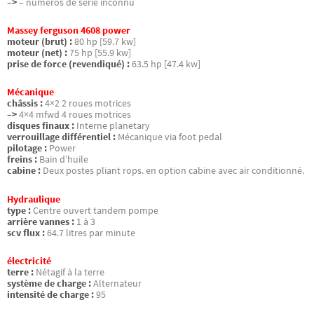
–>
– numéros de série inconnu
Massey ferguson 4608 power
moteur (brut) :
80 hp [59.7 kw]
moteur (net) :
75 hp [55.9 kw]
prise de force (revendiqué) :
63.5 hp [47.4 kw]
Mécanique
châssis :
4×2 2 roues motrices
–>
4×4 mfwd 4 roues motrices
disques finaux :
Interne planetary
verrouillage différentiel :
Mécanique via foot pedal
pilotage :
Power
freins :
Bain d’huile
cabine :
Deux postes pliant rops. en option cabine avec air conditionné.
Hydraulique
type :
Centre ouvert tandem pompe
arrière vannes :
1 à 3
scv flux :
64.7 litres par minute
électricité
terre :
Nétagif à la terre
système de charge :
Alternateur
intensité de charge :
95