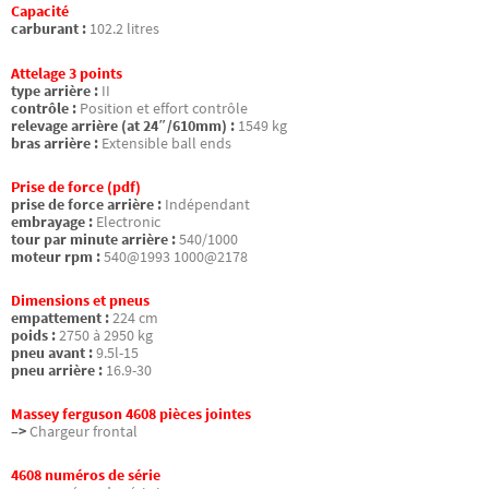
Capacité
carburant :
102.2 litres
Attelage 3 points
type arrière :
II
contrôle :
Position et effort contrôle
relevage arrière (at 24″/610mm) :
1549 kg
bras arrière :
Extensible ball ends
Prise de force (pdf)
prise de force arrière :
Indépendant
embrayage :
Electronic
tour par minute arrière :
540/1000
moteur rpm :
540@1993 1000@2178
Dimensions et pneus
empattement :
224 cm
poids :
2750 à 2950 kg
pneu avant :
9.5l-15
pneu arrière :
16.9-30
Massey ferguson 4608 pièces jointes
–>
Chargeur frontal
4608 numéros de série