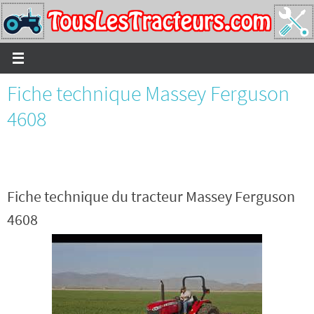
Passer
vers
le
contenu
Fiche technique Massey Ferguson
4608
Fiche technique du tracteur Massey Ferguson
4608