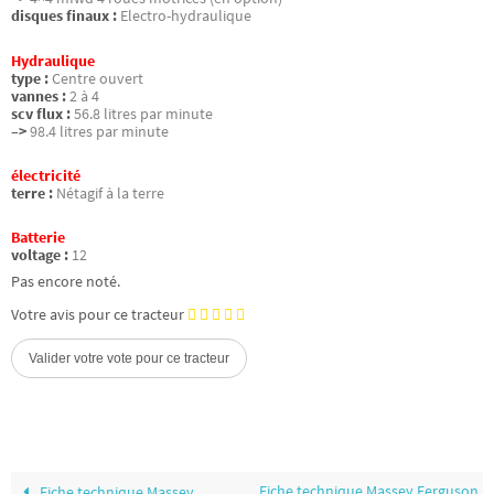
disques finaux :
Electro-hydraulique
Hydraulique
type :
Centre ouvert
vannes :
2 à 4
scv flux :
56.8 litres par minute
–>
98.4 litres par minute
électricité
terre :
Nétagif à la terre
Batterie
voltage :
12
Pas encore noté.
Votre avis pour ce tracteur
Fiche technique Massey Ferguson
Fiche technique Massey