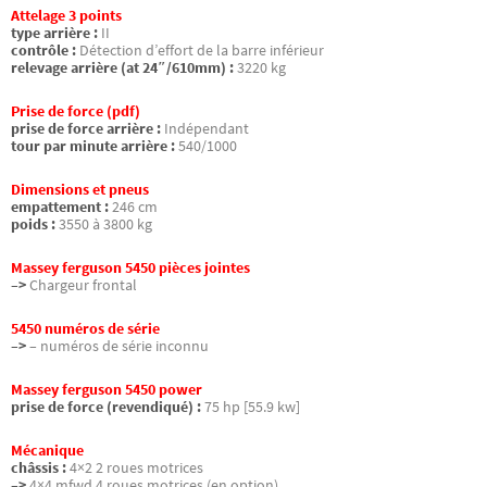
Attelage 3 points
type arrière :
II
contrôle :
Détection d’effort de la barre inférieur
relevage arrière (at 24″/610mm) :
3220 kg
Prise de force (pdf)
prise de force arrière :
Indépendant
tour par minute arrière :
540/1000
Dimensions et pneus
empattement :
246 cm
poids :
3550 à 3800 kg
Massey ferguson 5450 pièces jointes
–>
Chargeur frontal
5450 numéros de série
–>
– numéros de série inconnu
Massey ferguson 5450 power
prise de force (revendiqué) :
75 hp [55.9 kw]
Mécanique
châssis :
4×2 2 roues motrices
–>
4×4 mfwd 4 roues motrices (en option)