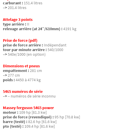
carburant :
151.4 litres
–>
201.4 litres
Attelage 3 points
type arrière :
II
relevage arrière (at 24″/610mm) :
4191 kg
Prise de force (pdf)
prise de force arrière :
Indépendant
tour par minute arrière :
540/1000
–>
540e/1000 (en option)
Dimensions et pneus
empattement :
281 cm
–>
277 cm
poids :
4450 à 4774 kg
5465 numéros de série
–>
– numéros de série inconnu
Massey ferguson 5465 power
moteur :
109 hp [81.3 kw]
prise de force (revendiqué) :
95 hp [70.8 kw]
barre (testé) :
82.6 hp [61.6 kw]
pto (testé) :
109.4 hp [81.6 kw]