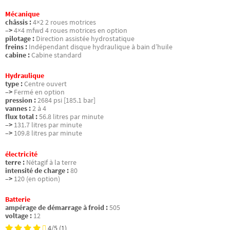
Mécanique
châssis :
4×2 2 roues motrices
–>
4×4 mfwd 4 roues motrices en option
pilotage :
Direction assistée hydrostatique
freins :
Indépendant disque hydraulique à bain d’huile
cabine :
Cabine standard
Hydraulique
type :
Centre ouvert
–>
Fermé en option
pression :
2684 psi [185.1 bar]
vannes :
2 à 4
flux total :
56.8 litres par minute
–>
131.7 litres par minute
–>
109.8 litres par minute
électricité
terre :
Nétagif à la terre
intensité de charge :
80
–>
120 (en option)
Batterie
ampérage de démarrage à froid :
505
voltage :
12
4/5
(1)