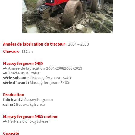
Années de fabrication du tracteur
:
2004 – 2013
Chevaux
:
111 ch
Massey ferguson 5465
–>
Année de fabrication 2004-20082008-2013
–>
Tracteur utilitaire
série suivante :
Massey ferguson 5470
série d’avant :
Massey ferguson 5460
Production
fabricant :
Massey ferguson
usine :
Beauvais, france
Massey ferguson 5465 moteur
–>
Perkins 6.0l 6-cyl diesel
Capacité