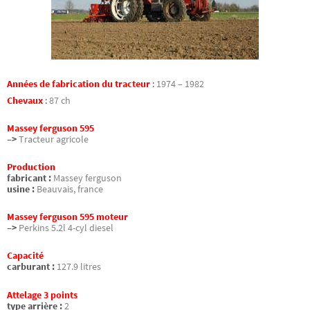
Années de fabrication du tracteur
:
1974 – 1982
Chevaux
:
87 ch
Massey ferguson 595
–>
Tracteur agricole
Production
fabricant :
Massey ferguson
usine :
Beauvais, france
Massey ferguson 595 moteur
–>
Perkins 5.2l 4-cyl diesel
Capacité
carburant :
127.9 litres
Attelage 3 points
type arrière :
2