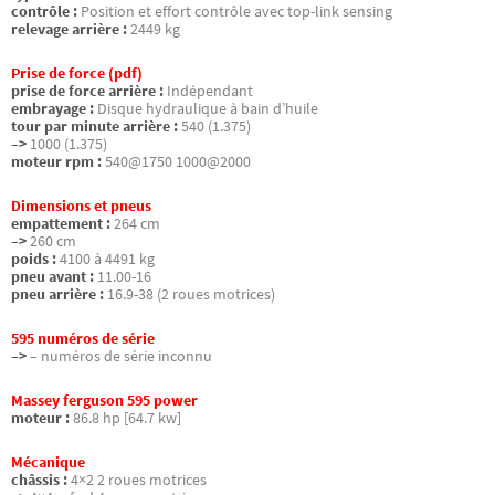
contrôle :
Position et effort contrôle avec top-link sensing
relevage arrière :
2449 kg
Prise de force (pdf)
prise de force arrière :
Indépendant
embrayage :
Disque hydraulique à bain d’huile
tour par minute arrière :
540 (1.375)
–>
1000 (1.375)
moteur rpm :
540@1750 1000@2000
Dimensions et pneus
empattement :
264 cm
–>
260 cm
poids :
4100 à 4491 kg
pneu avant :
11.00-16
pneu arrière :
16.9-38 (2 roues motrices)
595 numéros de série
–>
– numéros de série inconnu
Massey ferguson 595 power
moteur :
86.8 hp [64.7 kw]
Mécanique
châssis :
4×2 2 roues motrices