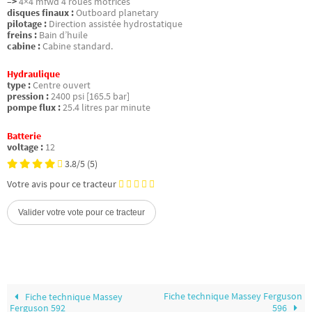
–>
4×4 mfwd 4 roues motrices
disques finaux :
Outboard planetary
pilotage :
Direction assistée hydrostatique
freins :
Bain d’huile
cabine :
Cabine standard.
Hydraulique
type :
Centre ouvert
pression :
2400 psi [165.5 bar]
pompe flux :
25.4 litres par minute
Batterie
voltage :
12
3.8/5
(5)
Votre avis pour ce tracteur
Fiche technique Massey Ferguson
Fiche technique Massey
Ferguson 592
596