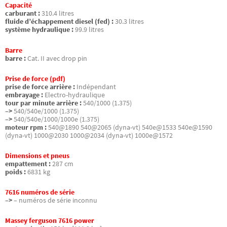
Capacité
carburant :
310.4 litres
fluide d’échappement diesel (fed) :
30.3 litres
système hydraulique :
99.9 litres
Barre
barre :
Cat. II avec drop pin
Prise de force (pdf)
prise de force arrière :
Indépendant
embrayage :
Electro-hydraulique
tour par minute arrière :
540/1000 (1.375)
–>
540/540e/1000 (1.375)
–>
540/540e/1000/1000e (1.375)
moteur rpm :
540@1890 540@2065 (dyna-vt) 540e@1533 540e@1590
(dyna-vt) 1000@2030 1000@2034 (dyna-vt) 1000e@1572
Dimensions et pneus
empattement :
287 cm
poids :
6831 kg
7616 numéros de série
–>
– numéros de série inconnu
Massey ferguson 7616 power