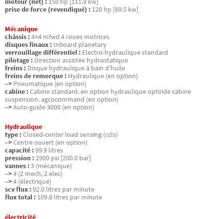
moteur (net) :
150 hp [111.9 kw]
prise de force (revendiqué) :
120 hp [89.5 kw]
Mécanique
châssis :
4×4 mfwd 4 roues motrices
disques finaux :
Inboard planetary
verrouillage différentiel :
Electro-hydraulique standard
pilotage :
Direction assistée hydrostatique
freins :
Disque hydraulique à bain d’huile
freins de remorque :
Hydraulique (en option)
–>
Pneumatique (en option)
cabine :
Cabine standard. en option hydraulique optiride cabine
suspension. agcocommand (en option)
–>
Auto-guide 3000 (en option)
Hydraulique
type :
Closed-center load sensing (ccls)
–>
Centre ouvert (en option)
capacité :
99.9 litres
pression :
2900 psi [200.0 bar]
vannes :
3 (mécanique)
–>
4 (2 mech, 2 elec)
–>
4 (électrique)
scv flux :
92.0 litres par minute
flux total :
109.8 litres par minute
électricité