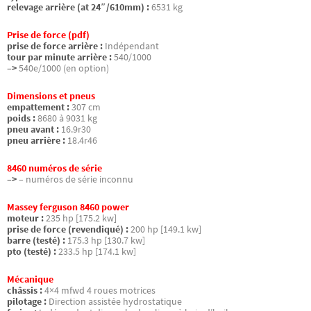
relevage arrière (at 24″/610mm) :
6531 kg
Prise de force (pdf)
prise de force arrière :
Indépendant
tour par minute arrière :
540/1000
–>
540e/1000 (en option)
Dimensions et pneus
empattement :
307 cm
poids :
8680 à 9031 kg
pneu avant :
16.9r30
pneu arrière :
18.4r46
8460 numéros de série
–>
– numéros de série inconnu
Massey ferguson 8460 power
moteur :
235 hp [175.2 kw]
prise de force (revendiqué) :
200 hp [149.1 kw]
barre (testé) :
175.3 hp [130.7 kw]
pto (testé) :
233.5 hp [174.1 kw]
Mécanique
châssis :
4×4 mfwd 4 roues motrices
pilotage :
Direction assistée hydrostatique