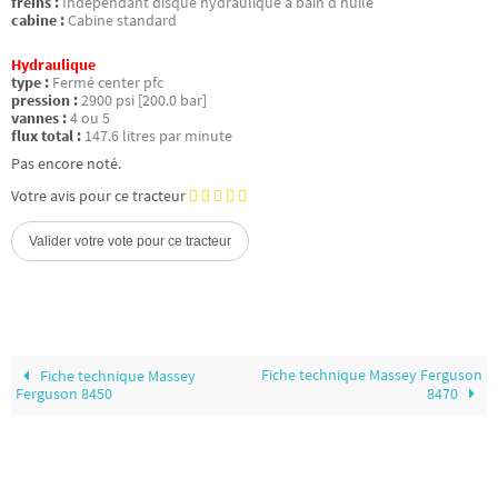
freins :
Indépendant disque hydraulique à bain d’huile
cabine :
Cabine standard
Hydraulique
type :
Fermé center pfc
pression :
2900 psi [200.0 bar]
vannes :
4 ou 5
flux total :
147.6 litres par minute
Pas encore noté.
Votre avis pour ce tracteur
Fiche technique Massey Ferguson
Fiche technique Massey
Ferguson 8450
8470