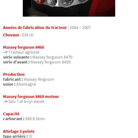
Années de fabrication du tracteur
:
2004 – 2007
Chevaux
:
238 ch
Massey ferguson 8460
–>
Tracteur agricole
série suivante :
Massey ferguson 8470
série d’avant :
Massey ferguson 8450
Production
fabricant :
Massey ferguson
usine :
Allemagne
Massey ferguson 8460 moteur
–>
Sisu 7.4l 6-cyl diesel
Capacité
carburant :
599.9 litres
Attelage 3 points
type arrière :
III