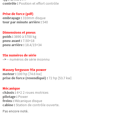
contrôle :
Position et effort contrôle
Prise de force (pdf)
embrayage :
310mm disque
tour par minute arrière :
540
Dimensions et pneus
poids :
3890 à 5700 kg
pneu avant :
7.50×18
pneu arrière :
18.4/15×34
95x numéros de série
–>
– numéros de série inconnu
Massey ferguson 95x power
moteur :
100 hp [74.6 kw]
prise de force (revendiqué) :
72 hp [53.7 kw]
Mécanique
châssis :
4×2 2 roues motrices
pilotage :
Power
freins :
Mécanique disque
cabine :
Station de contrôle ouverte.
Pas encore noté.