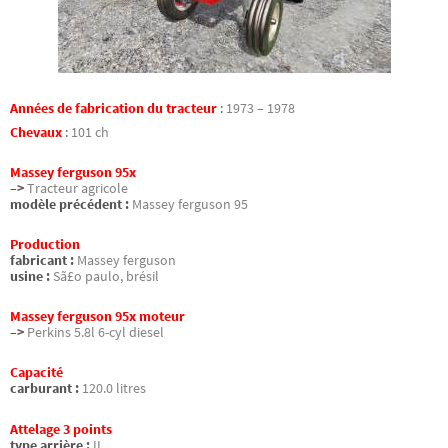
Années de fabrication du tracteur
:
1973 – 1978
Chevaux
:
101 ch
Massey ferguson 95x
–>
Tracteur agricole
modèle précédent :
Massey ferguson 95
Production
fabricant :
Massey ferguson
usine :
Sã£o paulo, brésil
Massey ferguson 95x moteur
–>
Perkins 5.8l 6-cyl diesel
Capacité
carburant :
120.0 litres
Attelage 3 points
type arrière :
II