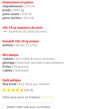
Dimensions et pneus
empattement :
273 cm
poids :
5040 kg
pneu avant :
14.9-28
pneu arrière :
16.9-38
106-14 sp numéros de série
–>
– numéros de série inconnu
Renault 106-14 sp power
moteur :
96 hp [71.6 kw]
Mécanique
châssis :
4×4 mfwd 4 roues motrices
pilotage :
Direction assistée hydrostatique
freins :
Disque sec
cabine :
Standard
Hydraulique
flux total :
41.6 litres par minute
5/5
(3)
Votre avis pour ce tracteur