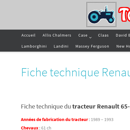
Passer
vers
le
contenu
Passer
Accueil
Allis Chalmers
Case
Claas
David 
vers
le
contenu
Lamborghini
Landini
Massey Ferguson
New H
Fiche technique Renau
Fiche technique du
tracteur Renault 65
Années de fabrication du tracteur
:
1989 – 1993
Chevaux
:
61 ch