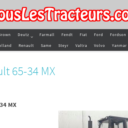
Brown
Deutz
Farmall
Fendt
Fiat
Ford
Fordson
olland
Renault
Same
Steyr
Valtra
Volvo
Yanmar
lt 65-34 MX
-34 MX