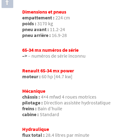
Dimensions et pneus
empattement :
224 cm
poids :
3170 kg
pneu avant :
11.2-24
pneu arrière :
16.9-28
65-34 mx numéros de série
–>
– numéros de série inconnu
Renault 65-34 mx power
moteur :
60 hp [44.7 kw]
Mécanique
châssis :
4×4 mfwd 4 roues motrices
pilotage :
Direction assistée hydrostatique
freins :
Bain d’huile
cabine :
Standard
Hydraulique
flux total :
28.4 litres par minute