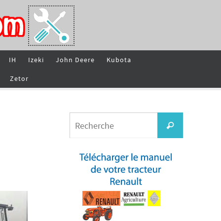
IH
Izeki
John Deere
Kubota
Zetor
Search
Recherche
for: