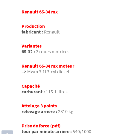
Renault 65-34 mx
Production
fabricant :
Renault
Variantes
65-32 :
2 roues motrices
Renault 65-34 mx moteur
–>
Mwm 3.1l 3-cyl diesel
Capacité
carburant :
115.1 litres
Attelage 3 points
relevage arrière :
2810 kg
Prise de force (pdf)
tour par minute arrière :
540/1000