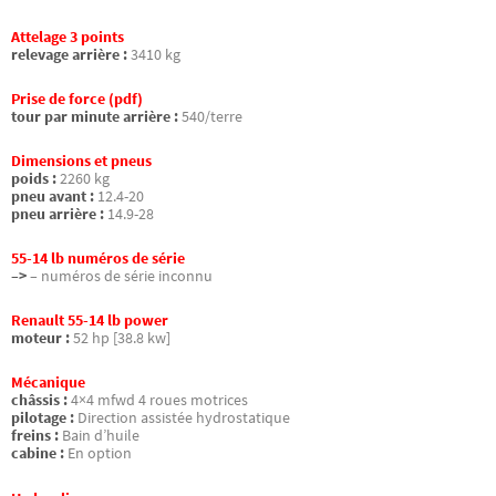
Attelage 3 points
relevage arrière :
3410 kg
Prise de force (pdf)
tour par minute arrière :
540/terre
Dimensions et pneus
poids :
2260 kg
pneu avant :
12.4-20
pneu arrière :
14.9-28
55-14 lb numéros de série
–>
– numéros de série inconnu
Renault 55-14 lb power
moteur :
52 hp [38.8 kw]
Mécanique
châssis :
4×4 mfwd 4 roues motrices
pilotage :
Direction assistée hydrostatique
freins :
Bain d’huile
cabine :
En option