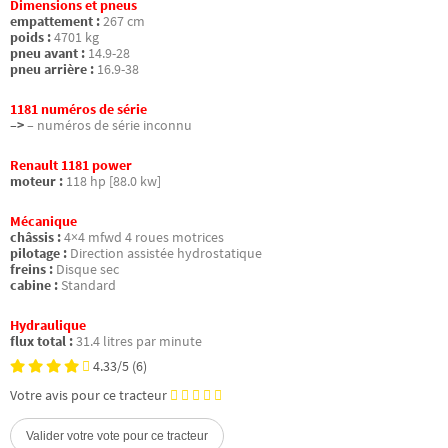
Dimensions et pneus
empattement :
267 cm
poids :
4701 kg
pneu avant :
14.9-28
pneu arrière :
16.9-38
1181 numéros de série
–>
– numéros de série inconnu
Renault 1181 power
moteur :
118 hp [88.0 kw]
Mécanique
châssis :
4×4 mfwd 4 roues motrices
pilotage :
Direction assistée hydrostatique
freins :
Disque sec
cabine :
Standard
Hydraulique
flux total :
31.4 litres par minute
4.33/5
(6)
Votre avis pour ce tracteur