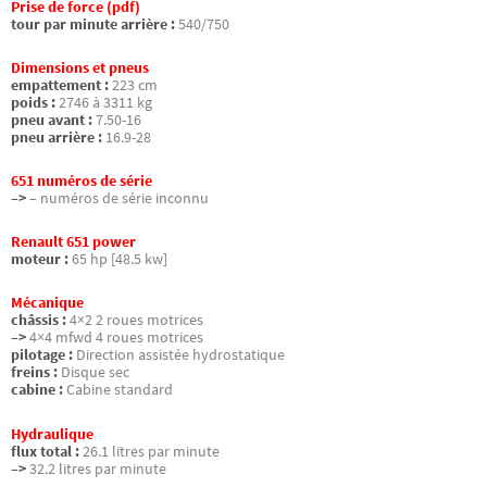
Prise de force (pdf)
tour par minute arrière :
540/750
Dimensions et pneus
empattement :
223 cm
poids :
2746 à 3311 kg
pneu avant :
7.50-16
pneu arrière :
16.9-28
651 numéros de série
–>
– numéros de série inconnu
Renault 651 power
moteur :
65 hp [48.5 kw]
Mécanique
châssis :
4×2 2 roues motrices
–>
4×4 mfwd 4 roues motrices
pilotage :
Direction assistée hydrostatique
freins :
Disque sec
cabine :
Cabine standard
Hydraulique
flux total :
26.1 litres par minute
–>
32.2 litres par minute