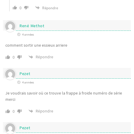
0
Répondre
René Methot
4 années
comment sortir une essieux arriere
Répondre
0
Pezet
4 années
Je voudrais savoir où ce trouve la frappe à froide numéro de série
merci
Répondre
0
Pezet