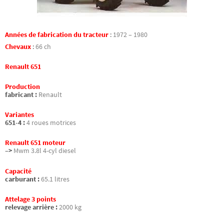
Années de fabrication du tracteur
:
1972 – 1980
Chevaux
:
66 ch
Renault 651
Production
fabricant :
Renault
Variantes
651-4 :
4 roues motrices
Renault 651 moteur
–>
Mwm 3.8l 4-cyl diesel
Capacité
carburant :
65.1 litres
Attelage 3 points
relevage arrière :
2000 kg