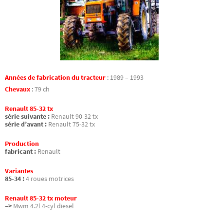
Années de fabrication du tracteur
:
1989 – 1993
Chevaux
:
79 ch
Renault 85-32 tx
série suivante :
Renault 90-32 tx
série d’avant :
Renault 75-32 tx
Production
fabricant :
Renault
Variantes
85-34 :
4 roues motrices
Renault 85-32 tx moteur
–>
Mwm 4.2l 4-cyl diesel