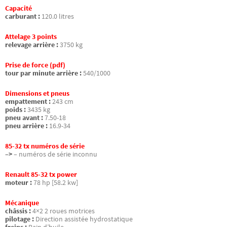
Capacité
carburant :
120.0 litres
Attelage 3 points
relevage arrière :
3750 kg
Prise de force (pdf)
tour par minute arrière :
540/1000
Dimensions et pneus
empattement :
243 cm
poids :
3435 kg
pneu avant :
7.50-18
pneu arrière :
16.9-34
85-32 tx numéros de série
–>
– numéros de série inconnu
Renault 85-32 tx power
moteur :
78 hp [58.2 kw]
Mécanique
châssis :
4×2 2 roues motrices
pilotage :
Direction assistée hydrostatique