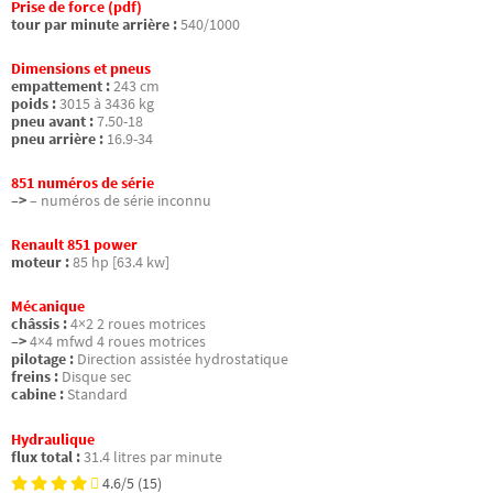
Prise de force (pdf)
tour par minute arrière :
540/1000
Dimensions et pneus
empattement :
243 cm
poids :
3015 à 3436 kg
pneu avant :
7.50-18
pneu arrière :
16.9-34
851 numéros de série
–>
– numéros de série inconnu
Renault 851 power
moteur :
85 hp [63.4 kw]
Mécanique
châssis :
4×2 2 roues motrices
–>
4×4 mfwd 4 roues motrices
pilotage :
Direction assistée hydrostatique
freins :
Disque sec
cabine :
Standard
Hydraulique
flux total :
31.4 litres par minute
4.6/5
(15)