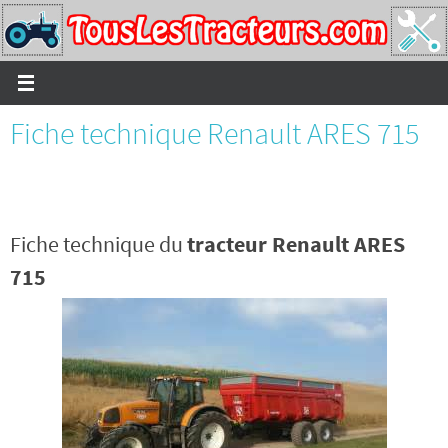
Passer
vers
le
contenu
Fiche technique Renault ARES 715
Fiche technique du
tracteur Renault ARES
715