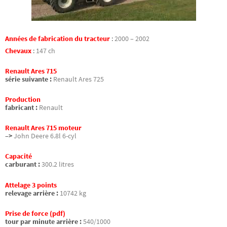
Années de fabrication du tracteur
:
2000 – 2002
Chevaux
:
147 ch
Renault Ares 715
série suivante :
Renault Ares 725
Production
fabricant :
Renault
Renault Ares 715 moteur
–>
John Deere 6.8l 6-cyl
Capacité
carburant :
300.2 litres
Attelage 3 points
relevage arrière :
10742 kg
Prise de force (pdf)
tour par minute arrière :
540/1000