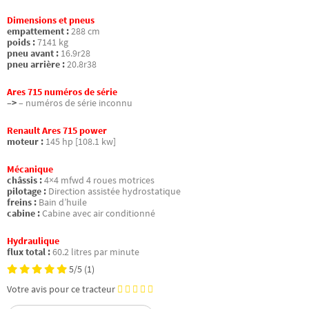
Dimensions et pneus
empattement :
288 cm
poids :
7141 kg
pneu avant :
16.9r28
pneu arrière :
20.8r38
Ares 715 numéros de série
–>
– numéros de série inconnu
Renault Ares 715 power
moteur :
145 hp [108.1 kw]
Mécanique
châssis :
4×4 mfwd 4 roues motrices
pilotage :
Direction assistée hydrostatique
freins :
Bain d’huile
cabine :
Cabine avec air conditionné
Hydraulique
flux total :
60.2 litres par minute
5/5
(1)
Votre avis pour ce tracteur