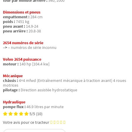
tour par minute arrière :
540, 1000
Dimensions et pneus
empattement :
284 cm
poids :
7451 kg
pneu avant :
14.9-24
pneu arrière :
20.8-38
2654 numéros de série
–>
– numéros de série inconnu
Volvo 2654 puissance
moteur :
140 hp [104.4 kw]
Mécanique
châssis :
4×4 mfwd (Entraînement mécanique à traction avant) 4 roues
motrices
pilotage :
Direction assistée hydrostatique
Hydraulique
pompe flux :
46.9 litres par minute
5/5
(10)
Votre avis pour ce tracteur