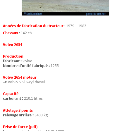
Années de fabrication du tracteur
:
1979 – 1983
Chevaux
:
142 ch
Volvo 2654
Production
fabricant :
Volvo
Nombre d’unité fabriqué :
1255
Volvo 2654 moteur
–>
Volvo 5.5l 6-cyl diesel
Capacité
carburant :
210.1 litres
Attelage 3 points
relevage arrière :
3400 kg
Prise de force (pdf)