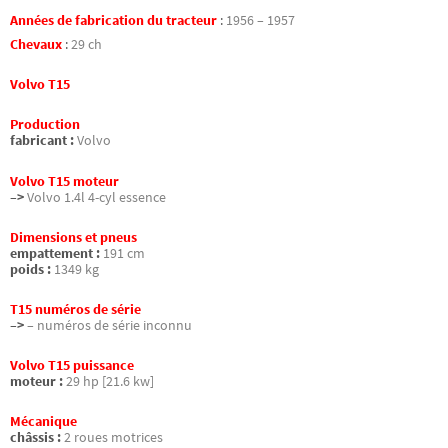
Années de fabrication du tracteur
:
1956 – 1957
Chevaux
:
29 ch
Volvo T15
Production
fabricant :
Volvo
Volvo T15 moteur
–>
Volvo 1.4l 4-cyl essence
Dimensions et pneus
empattement :
191 cm
poids :
1349 kg
T15 numéros de série
–>
– numéros de série inconnu
Volvo T15 puissance
moteur :
29 hp [21.6 kw]
Mécanique
châssis :
2 roues motrices