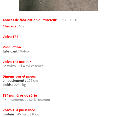
Années de fabrication du tracteur
:
1952 – 1956
Chevaux
:
46 ch
Volvo T34
Production
fabricant :
Volvo
Volvo T34 moteur
–>
Volvo 3.5l 4-cyl essence
Dimensions et pneus
empattement :
196 cm
poids :
2280 kg
T34 numéros de série
–>
– numéros de série inconnu
Volvo T34 puissance
moteur :
45 hp [33.6 kw]