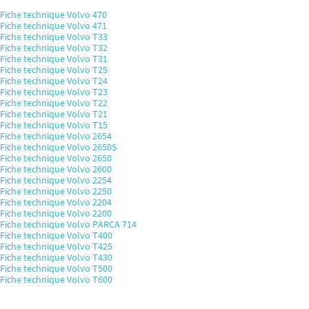
Fiche technique Volvo 470
Fiche technique Volvo 471
Fiche technique Volvo T33
Fiche technique Volvo T32
Fiche technique Volvo T31
Fiche technique Volvo T25
Fiche technique Volvo T24
Fiche technique Volvo T23
Fiche technique Volvo T22
Fiche technique Volvo T21
Fiche technique Volvo T15
Fiche technique Volvo 2654
Fiche technique Volvo 2650S
Fiche technique Volvo 2650
Fiche technique Volvo 2600
Fiche technique Volvo 2254
Fiche technique Volvo 2250
Fiche technique Volvo 2204
Fiche technique Volvo 2200
Fiche technique Volvo PARCA 714
Fiche technique Volvo T400
Fiche technique Volvo T425
Fiche technique Volvo T430
Fiche technique Volvo T500
Fiche technique Volvo T600