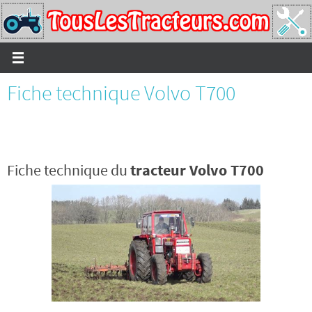
Passer
vers
le
contenu
Fiche technique Volvo T700
Fiche technique du
tracteur Volvo T700