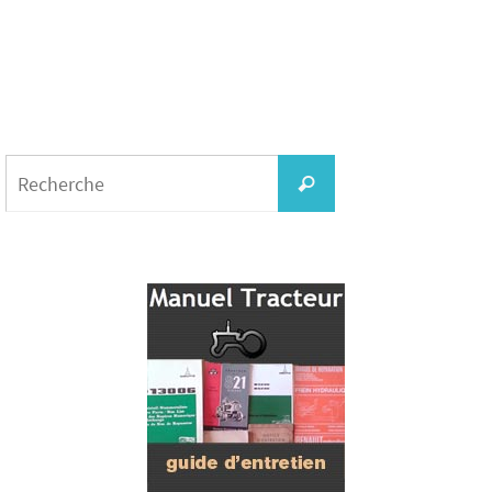
Search
for:
Recherche