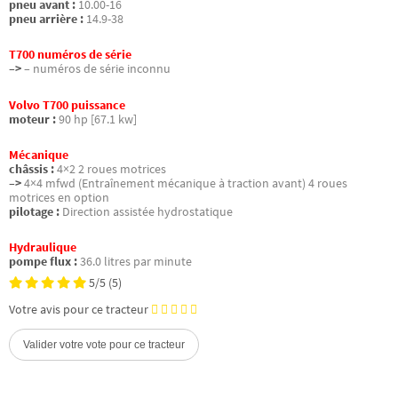
pneu avant :
10.00-16
pneu arrière :
14.9-38
T700 numéros de série
–>
– numéros de série inconnu
Volvo T700 puissance
moteur :
90 hp [67.1 kw]
Mécanique
châssis :
4×2 2 roues motrices
–>
4×4 mfwd (Entraînement mécanique à traction avant) 4 roues
motrices en option
pilotage :
Direction assistée hydrostatique
Hydraulique
pompe flux :
36.0 litres par minute
5/5
(5)
Votre avis pour ce tracteur