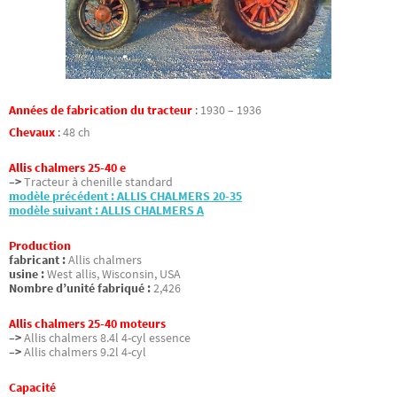
Années de fabrication du tracteur
:
1930 – 1936
Chevaux
:
48 ch
Allis chalmers 25-40 e
–>
Tracteur à chenille standard
modèle précédent : ALLIS CHALMERS 20-35
modèle suivant : ALLIS CHALMERS A
Production
fabricant :
Allis chalmers
usine :
West allis, Wisconsin, USA
Nombre d’unité fabriqué :
2,426
Allis chalmers 25-40 moteurs
–>
Allis chalmers 8.4l 4-cyl essence
–>
Allis chalmers 9.2l 4-cyl
Capacité