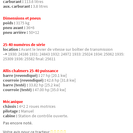
carburant :
113.6 litres
aux. carburant :
3.8 litres
Dimensions et pneus
poids :
3175 kg
pneu avant :
36×6
pneu arrière :
50×12
25-40 numéros de série
location :
Avant le levier de vitesse sur boîtier de transmission
–>
1930: 24186 1931: 24843 1932: 24972 1933: 25024 1934: 25062 1935:
25309 1936: 25582 final: 25611
Allis chalmers 25-40 puissance
barre (revendiqué) :
27 hp [20.1 kw]
courroie (revendiqué) :
42.6 hp [31.8 kw]
barre (testé) :
33.82 hp [25.2 kw]
courroie (testé) :
47.00 hp [35.0 kw]
Mécanique
châssis :
4×2 2 roues motrices
pilotage :
Manuel
cabine :
Station de contrôle ouverte.
Pas encore noté.
Votre avis pour ce tracteur