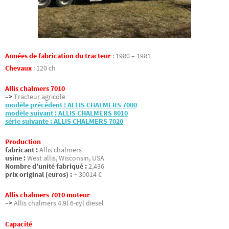
Années de fabrication du tracteur
:
1980 – 1981
Chevaux
:
120 ch
Allis chalmers 7010
–>
Tracteur agricole
modèle précédent : ALLIS CHALMERS 7000
modèle suivant : ALLIS CHALMERS 8010
série suivante : ALLIS CHALMERS 7020
Production
fabricant :
Allis chalmers
usine :
West allis, Wisconsin, USA
Nombre d’unité fabriqué :
2,436
prix original (euros) :
~ 30014 €
Allis chalmers 7010 moteur
–>
Allis chalmers 4.9l 6-cyl diesel
Capacité