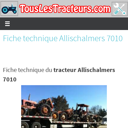
Passer
vers
le
contenu
Fiche technique Allischalmers 7010
Fiche technique du
tracteur Allischalmers
7010