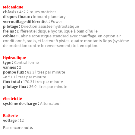
Mécanique
châssis :
4×2 2 roues motrices
disques finaux :
Inboard planetary
verrouillage différentiel :
Power
pilotage :
Direction assistée hydrostatique
freins :
Différentiel disque hydraulique à bain d’huile
cabine :
Cabine acoustique standard avec chauffage. en option air
conditionné, radio, et lecteur 8 pistes. quatre montants Rops (système
de protection contre le renversement) toit en option.
Hydraulique
type :
Central fermé
vannes :
2
pompe flux :
83.3 litres par minute
–>
51.1 litres par minute
flux total :
170.3 litres par minute
pilotage flux :
36.0 litres par minute
électricité
système de charge :
Alternateur
Batterie
voltage :
12
Pas encore noté.