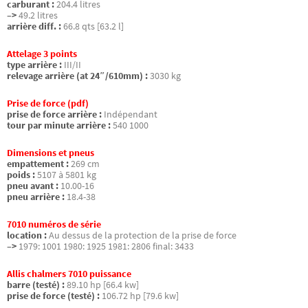
carburant :
204.4 litres
–>
49.2 litres
arrière diff. :
66.8 qts [63.2 l]
Attelage 3 points
type arrière :
III/II
relevage arrière (at 24″/610mm) :
3030 kg
Prise de force (pdf)
prise de force arrière :
Indépendant
tour par minute arrière :
540 1000
Dimensions et pneus
empattement :
269 cm
poids :
5107 à 5801 kg
pneu avant :
10.00-16
pneu arrière :
18.4-38
7010 numéros de série
location :
Au dessus de la protection de la prise de force
–>
1979: 1001 1980: 1925 1981: 2806 final: 3433
Allis chalmers 7010 puissance
barre (testé) :
89.10 hp [66.4 kw]
prise de force (testé) :
106.72 hp [79.6 kw]